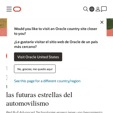
Menú
Close
Would you like to visit an Oracle country site closer
to you?
¿Le gustaría visitar el sitio web de Oracle de un país
más cercano?
Visit Oracle United States
Una "pasión" por aprender: Red
No, gracias; me quedo aquí
Bull Advanced Technologies
See this page for a different country/region
utiliza OCI para probar la IA con
las futuras estrellas del
automovilismo
Red Bull Advanced Technologies espera tener una herramienta