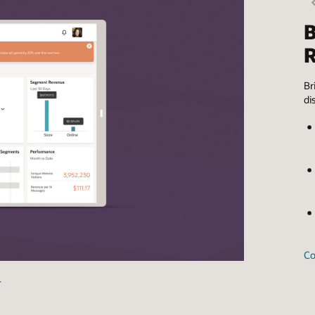
1
/
14
slide
slide
Bienvenido a Oracle CX for
Retail
Brinda experiencias perfectas a tus clientes en todos los canale
dispositivos. Con
Oracle CX
, las empresas del sector retail pued
Interpretar las señales del comprador y ofrecer los producto
adecuados en el momento preciso
Combinar datos e inteligencia aplicada para satisfacer las
necesidades del cliente
Pon tu negocio en línea, despliégalo en cualquier lugar y ampl
cuando sea necesario
Consulta las soluciones de marketing y fidelización en el sector r