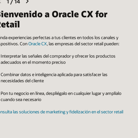
s y
en:
s
íalo
etail
ima
Enlarge
+