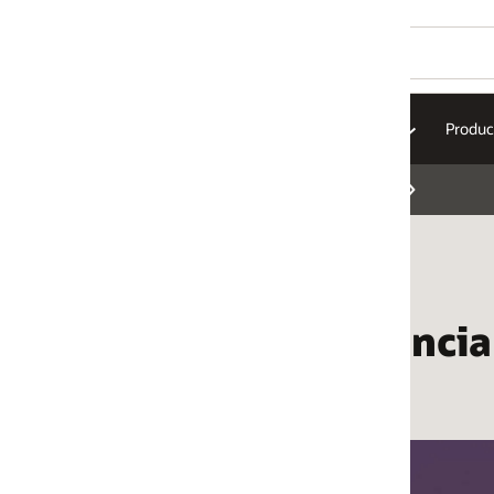
Productos de venta minorista
Insights empresariales
Conce
ncia del cliente y cubre t