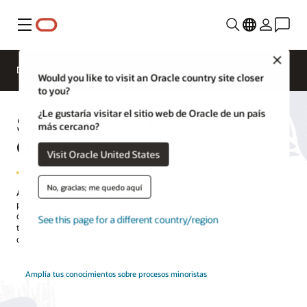
Menú
Close
Descripción general
Soluciones
Would you like to visit an Oracle country site closer
to you?
¿Le gustaría visitar el sitio web de Oracle de un país
Suscripción a la formación de
más cercano?
Oracle Retail
Visit Oracle United States
No, gracias; me quedo aquí
Amplía tus conocimientos sobre la gestión de los principales
procesos minoristas con las soluciones Oracle mediante cursos
digitales accesibles en cualquier momento y lugar. Comienza tu
See this page for a different country/region
trayectoria con capacitación bajo demanda que te ayude a
desarrollar destreza en tus actividades diarias.
Amplía tus conocimientos sobre procesos minoristas