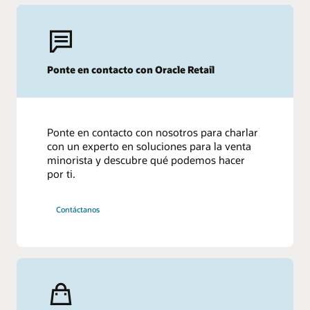
permiten maximizar las ventas y la productividad del
Amplía tus conocimientos sobre las tiendas y el
inventario anticipándote a la demanda. Descubre cómo
Amplía ahora tus conocimientos de planificación y
comercio ahora
impulsar de forma eficiente la ejecución de la cadena de
optimización
.
suministro mediante las mejores prácticas y técnicas de
captura de la demanda.
Ponte en contacto con Oracle Retail
Amplía ahora los conocimientos sobre el
cumplimiento de la marca y la cadena de suministro
Ponte en contacto con nosotros para charlar
con un experto en soluciones para la venta
minorista y descubre qué podemos hacer
por ti.
Contáctanos