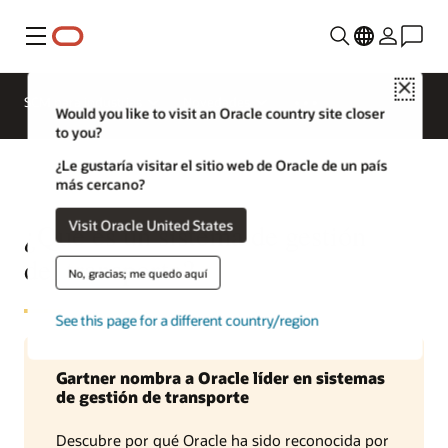
Menú
Close
SCM para industrias
Novedades
Would you like to visit an Oracle country site closer
to you?
¿Le gustaría visitar el sitio web de Oracle de un país
más cercano?
Visit Oracle United States
¿Qué es un sistema de gestión
del transporte?
No, gracias; me quedo aquí
See this page for a different country/region
Gartner nombra a Oracle líder en sistemas
de gestión de transporte
Descubre por qué Oracle ha sido reconocida por