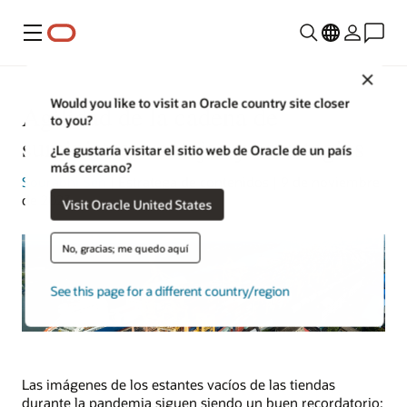
Menú
Close
Would you like to visit an Oracle country site closer
Agilidad de la cadena de
to you?
suministro: ventajas y estrategias
¿Le gustaría visitar el sitio web de Oracle de un país
más cercano?
Sourabhi Sen
| Estratega de contenidos | 9 de noviembre
de 2023
Visit Oracle United States
No, gracias; me quedo aquí
See this page for a different country/region
Las imágenes de los estantes vacíos de las tiendas
durante la pandemia siguen siendo un buen recordatorio: