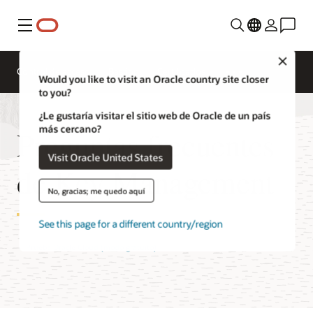
Menú
Close
Control de acceso
Bastion
Certificados
Would you like to visit an Oracle country site closer
to you?
¿Le gustaría visitar el sitio web de Oracle de un país
más cercano?
Preguntas frecuentes
Visit Oracle United States
de Key Management
No, gracias; me quedo aquí
See this page for a different country/region
Prueba Oracle Cloud (modo gratuito)