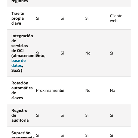
regiones
Trae tu
Cliente
propia
Sí
Sí
Sí
web
clave
Integración
de
servicios
de OCI
Sí
Sí
No
Sí
(almacenamiento,
base de
datos
,
SaaS)
Rotación
automática
Próximamente
Sí
No
No
de
claves
Registro
de
Sí
Sí
Sí
Sí
auditoría
Supresión
Sí
Sí
Sí
Sí
programada