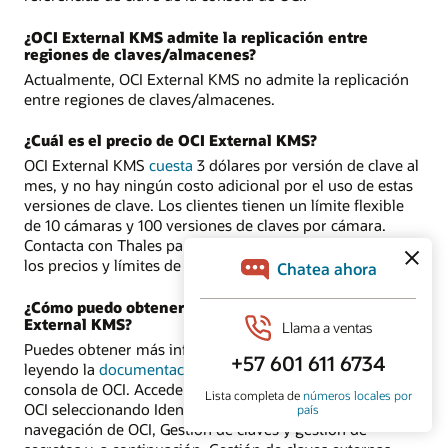
¿OCI External KMS admite la replicación entre
regiones de claves/almacenes?
Actualmente, OCI External KMS no admite la replicación
entre regiones de claves/almacenes.
¿Cuál es el precio de OCI External KMS?
OCI External KMS
cuesta
3 dólares por versión de clave al
mes, y no hay ningún costo adicional por el uso de estas
versiones de clave. Los clientes tienen un límite flexible
de 10 cámaras y 100 versiones de claves por cámara.
Contacta con Thales para obtener más información sobre
los precios y límites de CipherTrust Manager.
¿Cómo puedo obtener más información sobre OCI
External KMS?
Puedes obtener más información sobre OCI External KMS
leyendo la
documentación técnica
o probándolo en la
consola de OCI. Accede a
External KMS
en la consola de
OCI seleccionando Identidad y seguridad en el menú de
navegación de OCI, Gestión de claves y gestión de