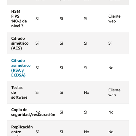
HSM
FIPS
Cliente
Sí
Sí
Sí
140-2 de
web
nivel 3
Cifrado
simétrico
Sí
Sí
Sí
Sí
(AES)
Cifrado
asimétrico
Sí
Sí
Sí
No
(RSA y
ECDSA)
Teclas
Cliente
de
Sí
Sí
No
web
software
Copia de
No
Sí
Sí
No
seguridad/restauración
Replicación
entre
Sí
Sí
No
No