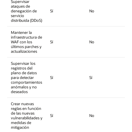
Supervisar
ataques de
denegación de
Sí
No
servicio
distribuida (DDoS)
Mantener la
infraestructura de
WAF con los
Sí
No
últimos parches y
actualizaciones
Supervisar los
registros del
plano de datos
para detectar
Sí
Sí
comportamientos
anómalos y no
deseados
Crear nuevas
reglas en función
de las nuevas
Sí
No
vulnerabilidades y
medidas de
mitigación