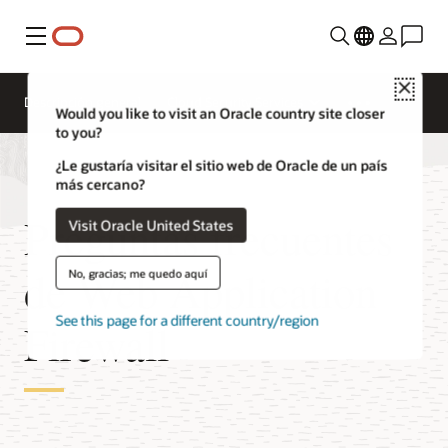
Menú
Close
Descripción general
Cloud Security Services
Would you like to visit an Oracle country site closer
to you?
¿Le gustaría visitar el sitio web de Oracle de un país
más cercano?
Preguntas frecuentes
Visit Oracle United States
de Web Application
No, gracias; me quedo aquí
See this page for a different country/region
Firewall