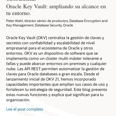
nivel empresarial disponibles para tu organización.
eliminar claves maestras TDE para cumplir con PCI DSS, usar
Key Vault se ha integrado completamente en el flujo de
Oracle Key Vault: ampliando su alcance en
claves etiquetadas para facilitar la asociación con PDB y
aprovisionamiento de bases de datos de los siguientes
tu entorno.
establecer un flujo de trabajo repetible y auditable para la
elementos:
Suscríbete
centralización y rotación de claves.
Peter Wahl, director sénior de productos, Database Encryption and
Exadata Database Service Cloud@Customer
Key Management, Database Security, Oracle
Probar ahora
Autonomous AI Database en Dedicated Exadata
Cloud@Customer
Oracle Key Vault (OKV) centraliza la gestión de claves y
Autonomous AI Database Serverless
secretos con confiabilidad y escalabilidad de nivel
Exadata Database Service en infraestructura dedicada
empresarial para el ecosistema de Oracle y otros
entornos. OKV es un dispositivo de software que se
Autonomous AI Database en Dedicated Exadata
Infrastructure
implementa como un clúster multi-máster tolerante a
fallas y puede abarcar entornos on-premises y cualquier
nube. Las API REST permiten automatizar la gestión de
claves para Oracle databases a gran escala. Desde el
lanzamiento inicial de OKV 21, hemos incorporado
capacidades importantes que amplían sus casos de uso y
fortalecen tu estrategia de seguridad. Este blog presenta
estas nuevas funciones y explica qué significan para tu
organización.
Lee el post completo