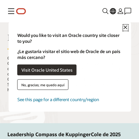
Menú
Close
Key Vault
Would you like to visit an Oracle country site closer
to you?
¿Le gustaría visitar el sitio web de Oracle de un país
más cercano?
Oracle Key Vault almacena de forma segura claves de cifrado,
Oracle Wallets, Java KeyStores, pares de claves SSH, certificados
digitales y otros secretos en un clúster escalable y tolerante a fallas
Visit Oracle United States
que admite el estándar OASIS KMIP y puede implementarse en
Oracle Cloud Infrastructure (OCI), Microsoft Azure, Amazon Web
Services (AWS), Google Cloud o en entornos on-premises en
No, gracias; me quedo aquí
hardware dedicado o máquinas virtuales.
See this page for a different country/region
Prueba Key Vault en LiveLabs
Leadership Compass de KuppingerCole de 2025