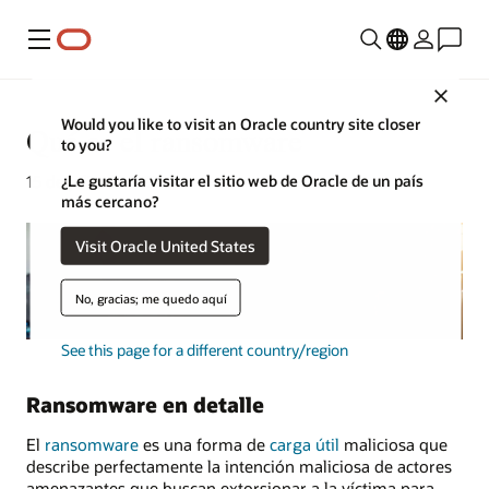
Menú
Close
Would you like to visit an Oracle country site closer
Qué es el ransomware
to you?
¿Le gustaría visitar el sitio web de Oracle de un país
15 de julio de 2021
más cercano?
Visit Oracle United States
No, gracias; me quedo aquí
See this page for a different country/region
Ransomware en detalle
El
ransomware
es una forma de
carga útil
maliciosa que
describe perfectamente la intención maliciosa de actores
amenazantes que buscan extorsionar a la víctima para