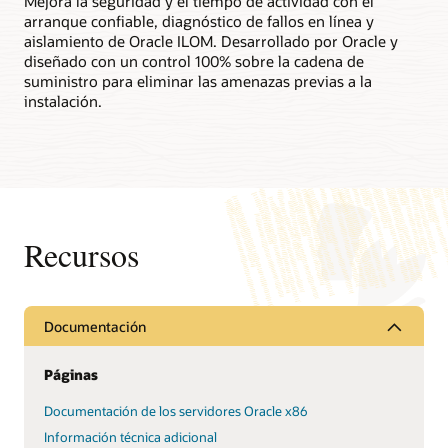
Mejora la seguridad y el tiempo de actividad con el
arranque confiable, diagnóstico de fallos en línea y
aislamiento de Oracle ILOM. Desarrollado por Oracle y
Informe técnico: arquitectura de sistema de Oracle
Server X8-8 (PDF)
diseñado con un control 100% sobre la cadena de
suministro para eliminar las amenazas previas a la
Hoja de datos: Oracle Server X8-8 (8 socket) (PDF)
instalación.
Hoja de datos: Oracle Server X8-8 (4 socket) (PDF)
Recursos
Documentación
Páginas
Documentación de los servidores Oracle x86
Información técnica adicional