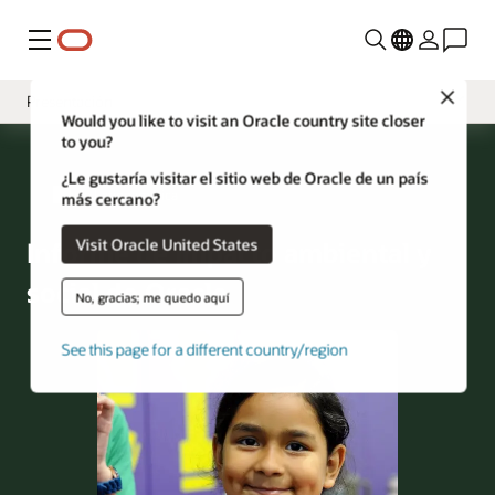
Menú
Close
Presentación
Would you like to visit an Oracle country site closer
to you?
Mensaje de la dirección
¿Le gustaría visitar el sitio web de Oracle de un país
Filantropía
Oracle Latinoamérica
más cercano?
Personal
Visit Oracle United States
Informe de impacto
ambiental y
Planet
social de Oracle
No, gracias; me quedo aquí
Prácticas
See this page for a different country/region