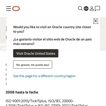
Menú
Close
El soporte de Oracle ofrece un
Would you like to visit an Oracle country site closer
to you?
servicio galardonado
¿Le gustaría visitar el sitio web de Oracle de un país
más cercano?
Visit Oracle United States
Oracle tiene una larga historia de reconocimiento del
No, gracias; me quedo aquí
sector y un historial probado de proporcionar una
experiencia de propiedad superior. Obtén más
See this page for a different country/region
información sobre
Oracle Premier Support
y
Oracle
Customer Success Services
.
2008 hasta la fecha
ISO 9001:2015/TickITplus, ISO/IEC 20000-
1:2018/TickITplus e ISO-IEC 27001-2022/TickITplus