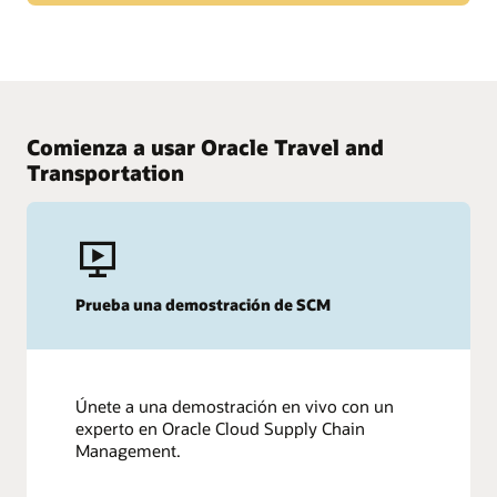
Lee sobre las últimas capacidades del producto HCM y lo que
nuestros clientes están diciendo.
Compara aplicaciones en la nube a través de la
industria
Obtén más información
Consulta estas comparaciones para ver por qué Oracle Cloud
lidera donde importa.
Comienza a usar Oracle Travel and
Ver la tabla de comparación
Transportation
¿Evaluando otras opciones?
Oracle Cloud HCM vs. Workday
Prueba una demostración de SCM
Oracle Cloud HCM vs. SAP SuccessFactors
Únete a una demostración en vivo con un
experto en Oracle Cloud Supply Chain
Management.