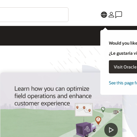
Would you like
¿Le gustaría v
Visit Oracl
See this page f