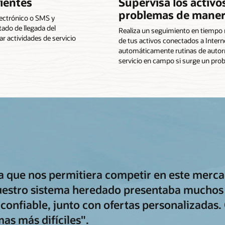
ientes
Supervisa los activo
problemas de maner
electrónico o SMS y
tado de llegada del
Realiza un seguimiento en tiempo re
r actividades de servicio
de tus activos conectados a Internet
automáticamente rutinas de autor
servicio en campo si surge un pro
a que nos permitiera competir en este merc
estro sistema heredado presentaba muchos 
 confiable, junto con ofertas personalizadas.
as más difíciles".