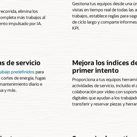
Gestiona tus equipos desde una úni
vistas en tiempo real de todas las
ecorrida, elimina los
trabajos, establece reglas para se
ompleta más trabajos al
de ciclo largo y comparte informe
nto impulsado por IA.
KPI.
s de servicio
Mejora los índices d
primer intento
rabajo predefinidos
para
 cortes de energía, fugas
Proporciona a tus equipos herram
mantenimiento diario e
actividades de servicio, incluido el
ua y más.
colaboración por video con soport
digitales que ayudan a los trabajado
transferir y reservar piezas y herr