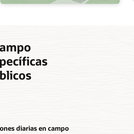
 campo
pecíficas
blicos
iones diarias en campo