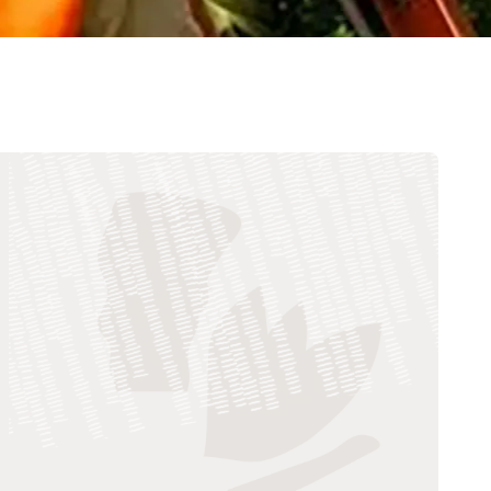
Comprensión de la optimización en el
servicio de campo (PDF)
Comprensión del conocimiento y la
colaboración del servicio de campo
(PDF)
Estrategias esenciales para la gestión del
servicio de campo (PDF)
Las mejores 3 formas de preparar a tus
técnicos de servicio en campo para lo
inesperado (PDF)