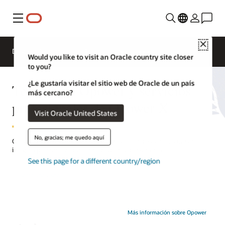
Menú
Close
Descripción general
Soluciones
Would you like to visit an Oracle country site closer
to you?
¿Le gustaría visitar el sitio web de Oracle de un país
Tecnología Opower y servicios
más cercano?
profesionales de Opower X
Visit Oracle United States
No, gracias; me quedo aquí
Crea una experiencia de cliente digital moderna y conectada con
insights personalizados en cada punto de contacto.
See this page for a different country/region
Hacer una visita
Más información sobre Opower