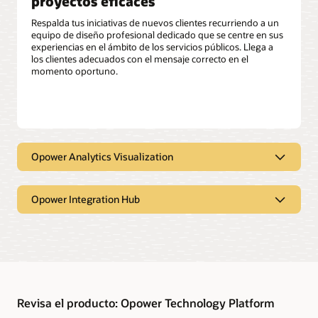
proyectos eficaces
Respalda tus iniciativas de nuevos clientes recurriendo a un
equipo de diseño profesional dedicado que se centre en sus
experiencias en el ámbito de los servicios públicos. Llega a
los clientes adecuados con el mensaje correcto en el
momento oportuno.
Opower Analytics Visualization
Vistas de cliente de 360 grados
Opower Integration Hub
Opower Analytics Visualization and Discovery pone cientos
de atributos de cliente actualizados a tu disposición para
realizar análisis. Asegúrate de que tus promociones lleguen a
los clientes adecuados en el momento oportuno con la
Simplifica los procesos de
segmentación y la determinación de público objetivo.
autenticación de clientes
Accede directamente a los insights
Opower Integration Hub federa las identidades de los
clave
clientes de servicios públicos para impulsar el acceso de
Revisa el producto: Opower Technology Platform
inicio de sesión único a aplicaciones de terceros. Elimina