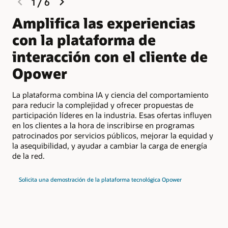
1
/
6
a la demanda y calculadoras solares. Estos proveedores
slide
slide
forman parte de la red de partners de Opower y son
Amplifica las experiencias
A
una excelente manera de comprobar la eficacia de un
nuevo servicio o producto con clientes de servicios
con la plataforma de
i
públicos.
interacción con el cliente de
La 
Opower
dat
her
una
La plataforma combina IA y ciencia del comportamiento
con
para reducir la complejidad y ofrecer propuestas de
inc
participación líderes en la industria. Esas ofertas influyen
en los clientes a la hora de inscribirse en programas
Con
patrocinados por servicios públicos, mejorar la equidad y
de 
la asequibilidad, y ayudar a cambiar la carga de energía
ide
de la red.
Gen
des
Solicita una demostración de la plataforma tecnológica Opower
cad