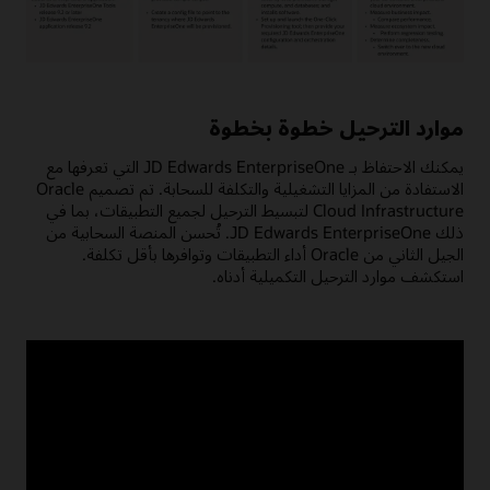
تتضمن
عملية
ترحيل
موارد الترحيل خطوة بخطوة
أحمال
عمل
يمكنك الاحتفاظ بـ JD Edwards EnterpriseOne التي تعرفها مع
JD
الاستفادة من المزايا التشغيلية والتكلفة للسحابة. تم تصميم Oracle
Edwards
Cloud Infrastructure لتبسيط الترحيل لجميع التطبيقات، بما في
إلى
ذلك JD Edwards EnterpriseOne. تُحسن المنصة السحابية من
Oracle
الجيل الثاني من Oracle أداء التطبيقات وتوافرها بأقل تكلفة.
Cloud
استكشف موارد الترحيل التكميلية أدناه.
Infrastructure
(OCI)
أربع
خطوات
رئيسة:
التخطيط
والإعداد
والتنفيذ
والتحقق.
يوفر