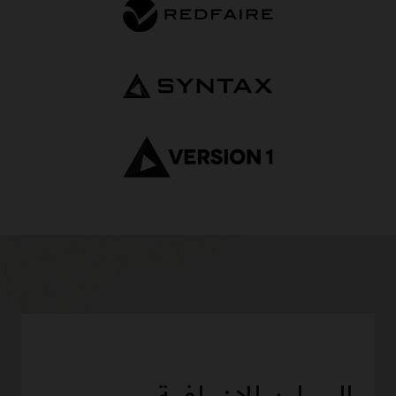
ااعتمادك
وتنسيق
خطة
النشر،
ثم
نشر
تطبيقات
JD
Edwards
EnterpriseOne
تلقائيًا
على
OCI.
الموارد الإضافية