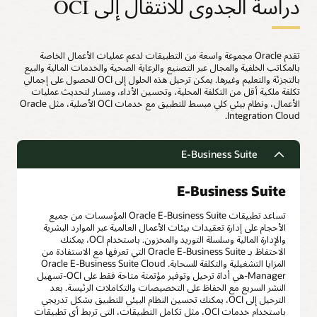
دراسة الجدوى للانتقال إلى OCI
تقدم Oracle مجموعة واسعة من التطبيقات لدعم عمليات الأعمال الخاصة
بالمكاتب الخلفية والمجال عبر التصنيع والرعاية الصحية والخدمات المالية والبيع
بالتجزئة والتعليم وغيرها. يمكن ترحيل هذه الحلول إلى OCI للحصول على إجمالي
تكلفة ملكية أقل من التكلفة المحلية، وتحسين الأداء، ومسار لتحديث عمليات
الأعمال، ونظام بيئي كلي مبسط للتطبيق مع خدمات OCI الأصلية، مثل Oracle
Integration Cloud.
E-Business Suite
E-Business Suite
تساعد تطبيقات Oracle E-Business Suite المؤسسات من جميع
الأحجام على إدارة تعقيدات بيئات الأعمال العالمية عبر الموارد البشرية
والإدارة المالية وسلسلة التوريد والمخزون. باستخدام OCI، يمكنك
الاحتفاظ بـ Oracle E-Business Suite التي تعرفها مع الاستفادة من
المزايا التشغيلية والتكلفة للسحابة. Oracle E-Business Suite Cloud
Manager-هي أداة ترحيل وتوفير مؤتمتة متاحة فقط على OCI-تسهيل
النشر السريع مع الحفاظ على التخصيصات والتكاملات الرئيسة. بعد
الترحيل إلى OCI، يمكنك تحسين النظام البيئي للتطبيق بشكل تدريجي
باستخدام خدمات OCI، مثل تكامل التطبيقات، التي تربط أي تطبيقات