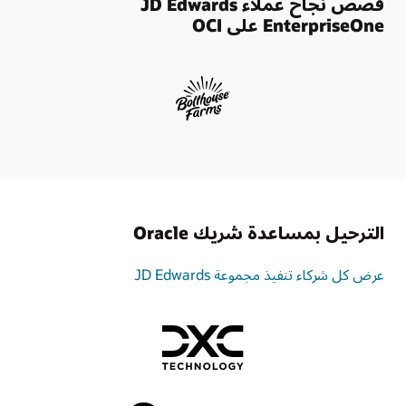
قصص نجاح عملاء JD Edwards
التوفير
EnterpriseOne على OCI
بنقرة
واحدة
لـ
JD
Edwards
—
وهي
أداة
ترحيل
وإدارة
على
الترحيل بمساعدة شريك Oracle
دراية
بالتطبيق
—
عرض كل شركاء تنفيذ مجموعة JD Edwards
واجهة
سهلة
الاستخدام
تتيح
لك
تكوين
بيانات