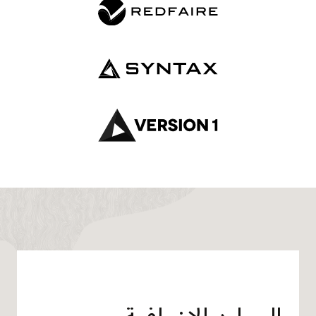
ااعتمادك
وتنسيق
خطة
النشر،
ثم
نشر
تطبيقات
JD
Edwards
EnterpriseOne
تلقائيًا
على
OCI.
الموارد الإضافية