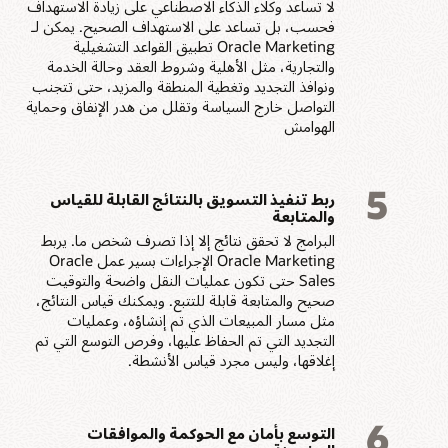
لا تساعد وكلاء الذكاء الاصطناعي على زيادة الاستهداف
فحسب، بل تساعد على الاستهداف الصحيح. يمكن لـ
Oracle Marketing تطبيق القواعد التشغيلية
والتجارية، مثل الأهلية وشروط العقد وحالة الخدمة
ونوافذ التجديد وتغطية المنطقة والمزيد، حتى تتجنب
التواصل خارج السياسة وتقلل من هدر الإنفاق وحماية
الهوامش
5
ربط تنفيذ التسويق بالنتائج القابلة للقياس
والمتابعة
البرامج لا تحقق نتائج إلا إذا تصرف شخص ما. يربط
Oracle Marketing الإجراءات بسير عمل Oracle
Sales حتى تكون عمليات النقل واضحة والتوقيت
صحيح والمتابعة قابلة للتتبع. ويمكنك قياس النتائج،
مثل مسار المبيعات الذي تم إنشاؤه، وعمليات
التجديد التي تم الحفاظ عليها، وفرص التوسع التي تم
إغلاقها، وليس مجرد قياس الأنشطة.
6
التوسع بأمان مع الحوكمة والموافقات