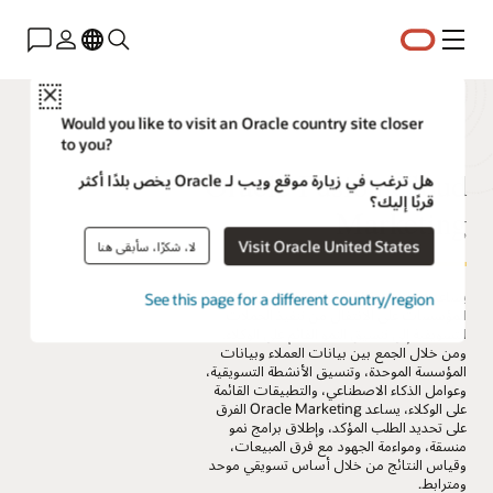
القائمة
Close
Would you like to visit an Oracle country site closer
to you?
Oracle Fusion Cloud
هل ترغب في زيارة موقع ويب لـ Oracle يخص بلدًا أكثر
قربًا إليك؟
Marketing
Visit Oracle United States
لا، شكرًا، سأبقى هنا
يساعد Oracle Fusion Cloud Marketing
See this page for a different country/region
المؤسسات على الانتقال من تنفيذ الحملات
التسويقية إلى تنسيق النمو القائم على الوكلاء.
ومن خلال الجمع بين بيانات العملاء وبيانات
المؤسسة الموحدة، وتنسيق الأنشطة التسويقية،
وعوامل الذكاء الاصطناعي، والتطبيقات القائمة
على الوكلاء، يساعد Oracle Marketing الفرق
على تحديد الطلب المؤكد، وإطلاق برامج نمو
منسقة، ومواءمة الجهود مع فرق المبيعات،
وقياس النتائج من خلال أساس تسويقي موحد
ومترابط.