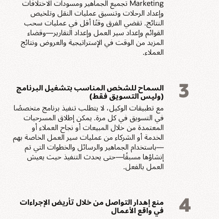
Marketing تجميع الجماهير ومسودات الاختلافات
وإعداد الرحلات وتنسيق عمليات النقل وتلخيص
النتائج. تقضي الفرق وقتًا أقل في عمليات سحب
القوائم وإعداد سير العمل وإعداد التقارير—وقضاء
المزيد من الوقت في الإستراتيجية والعروض ونتائج
العملاء.
3
السماح للشخص المناسب بتشغيل البرنامج
(وليس التسويق فقط)
مع تطبيقات الوكيل، لا يتطلب تنفيذ برنامج متخصصًا
في التسويق في كل مرة. يمكن إطلاق المسرحيات
المعتمدة من خلال المبيعات أو نجاح العملاء أو
الخدمة أو الشركاء من عمليات سير العمل الخاصة بهم
—باستخدام الجماهير والرسائل والخطوات التي تم
إنشاؤها مسبقًا—حتى يحدث التنفيذ حيث يعيش
العمل بالفعل.
4
منع إهدار التواصل من خلال تأريض الإجراءات
في واقع الأعمال