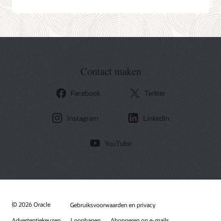
Contact maken
Facebook
Twitter
Instagram
LinkedIn
YouTube
© 2026 Oracle
Gebruiksvoorwaarden en privacy
Advertentiekeuzen
Loopbanen
Abonneren op e-mails