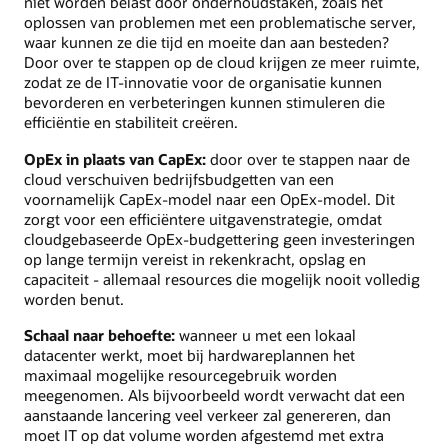
niet worden belast door onderhoudstaken, zoals het
oplossen van problemen met een problematische server,
waar kunnen ze die tijd en moeite dan aan besteden?
Door over te stappen op de cloud krijgen ze meer ruimte,
zodat ze de IT-innovatie voor de organisatie kunnen
bevorderen en verbeteringen kunnen stimuleren die
efficiëntie en stabiliteit creëren.
OpEx in plaats van CapEx:
door over te stappen naar de
cloud verschuiven bedrijfsbudgetten van een
voornamelijk CapEx-model naar een OpEx-model. Dit
zorgt voor een efficiëntere uitgavenstrategie, omdat
cloudgebaseerde OpEx-budgettering geen investeringen
op lange termijn vereist in rekenkracht, opslag en
capaciteit - allemaal resources die mogelijk nooit volledig
worden benut.
Schaal naar behoefte:
wanneer u met een lokaal
datacenter werkt, moet bij hardwareplannen het
maximaal mogelijke resourcegebruik worden
meegenomen. Als bijvoorbeeld wordt verwacht dat een
aanstaande lancering veel verkeer zal genereren, dan
moet IT op dat volume worden afgestemd met extra