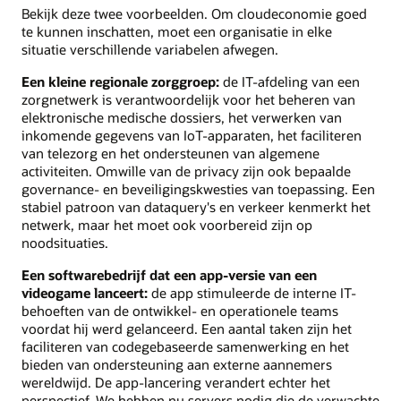
Bekijk deze twee voorbeelden. Om cloudeconomie goed
te kunnen inschatten, moet een organisatie in elke
situatie verschillende variabelen afwegen.
Een kleine regionale zorggroep:
de IT-afdeling van een
zorgnetwerk is verantwoordelijk voor het beheren van
elektronische medische dossiers, het verwerken van
inkomende gegevens van IoT-apparaten, het faciliteren
van telezorg en het ondersteunen van algemene
activiteiten. Omwille van de privacy zijn ook bepaalde
governance- en beveiligingskwesties van toepassing. Een
stabiel patroon van dataquery's en verkeer kenmerkt het
netwerk, maar het moet ook voorbereid zijn op
noodsituaties.
Een softwarebedrijf dat een app-versie van een
videogame lanceert:
de app stimuleerde de interne IT-
behoeften van de ontwikkel- en operationele teams
voordat hij werd gelanceerd. Een aantal taken zijn het
faciliteren van codegebaseerde samenwerking en het
bieden van ondersteuning aan externe aannemers
wereldwijd. De app-lancering verandert echter het
perspectief. We hebben nu servers nodig die de verwachte