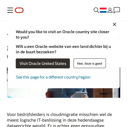
Menu
Close
Would you like to visit an Oracle country site closer
Wat is cloudeconomie? De ultieme
to you?
gids
Wilt u een Oracle-website van een land dichter bij u
in de buurt bezoeken?
Mike Chen | Content Strategist | 25 oktober 2023
Visit Oracle United States
Nee, deze is goed
See this page for a different country/region
Voor bedrijfsleiders is cloudmigratie misschien wel de
meest logische IT-beslissing in deze hedendaagse
datagerichte wereld. Er is echter geen eenvoudige