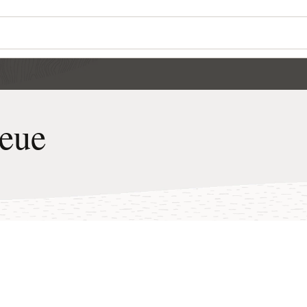
Wo
Wi
be
Se