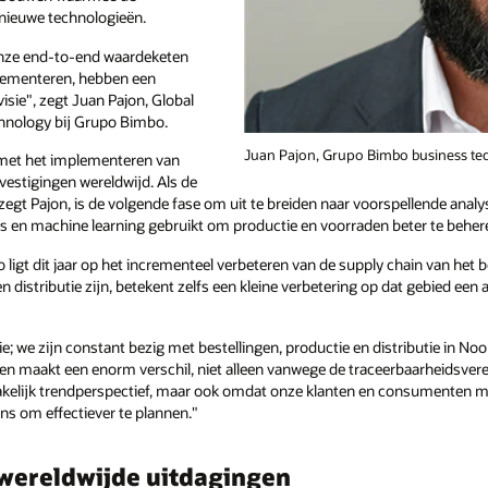
 nieuwe technologieën.
onze end-to-end waardeketen
plementeren, hebben een
visie", zegt Juan Pajon, Global
chnology bij Grupo Bimbo.
Juan Pajon, Grupo Bimbo business tec
met het implementeren van
 vestigingen wereldwijd. Als de
 zegt Pajon, is de volgende fase om uit te breiden naar voorspellende analys
ics en machine learning gebruikt om productie en voorraden beter te beher
igt dit jaar op het incrementeel verbeteren van de supply chain van het be
en distributie zijn, betekent zelfs een kleine verbetering op dat gebied een 
; we zijn constant bezig met bestellingen, productie en distributie in No
eiten maakt een enorm verschil, niet alleen vanwege de traceerbaarheidsvere
kelijk trendperspectief, maar ook omdat onze klanten en consumenten me
ons om effectiever te plannen."
 wereldwijde uitdagingen