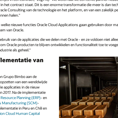
r in het contract staat. Dit is een enorme transformatie die meer is dan t
cle Consulting van de technologie en het platform, en van een zakelijk p
unnen halen."
welke nieuwe functies Oracle Cloud Applications gaan gebruiken door man
eam van Oracle.
t gebruik van de applicaties die we delen met Oracle - en ze voldoen niet a
m Oracle producten te blijven ontwikkelen en functionaliteit toe te voege
ustrie als geheel."
lementatie van
on Grupo Bimbo aan de
opzetten van een wereldwijde
ie applicaties in de nieuw
in 2017. Na de implementatie
e Resource Planning (ERP)
- en
 & Manufacturing (SCM)
-
lementatie in Peru en Chili en
ion Cloud Human Capital