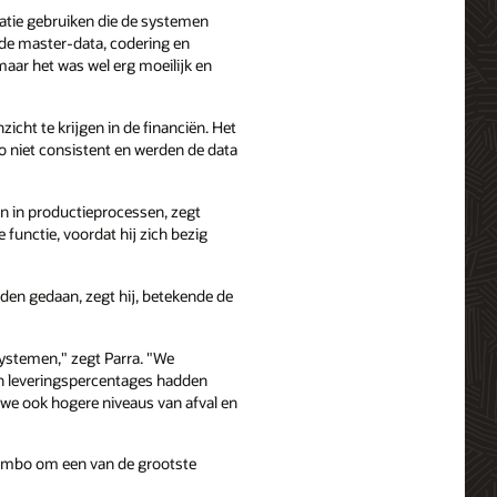
matie gebruiken die de systemen
nde master-data, codering en
aar het was wel erg moeilijk en
cht te krijgen in de financiën. Het
 niet consistent en werden de data
n in productieprocessen, zegt
e functie, voordat hij zich bezig
den gedaan, zegt hij, betekende de
systemen," zegt Parra. "We
en leveringspercentages hadden
we ook hogere niveaus van afval en
o Bimbo om een van de grootste