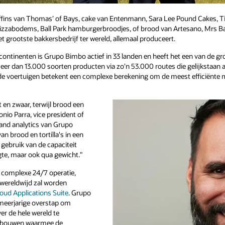
ins van Thomas’ of Bays, cake van Entenmann, Sara Lee Pound Cakes, Tia R
pizzabodems, Ball Park hamburgerbroodjes, of brood van Artesano, Mrs Ba
t grootste bakkersbedrijf ter wereld, allemaal produceert.
ontinenten is Grupo Bimbo actief in 33 landen en heeft het een van de gro
 meer dan 13.000 soorten producten via zo'n 53.000 routes die gelijkstaan
mde voertuigen betekent een complexe berekening om de meest efficiënte 
ht en zwaar, terwijl brood een
onio Parra, vice president of
, and analytics van Grupo
n brood en tortilla's in een
gebruik van de capaciteit
gte, maar ook qua gewicht."
n complexe 24/7 operatie,
 wereldwijd zal worden
oud Applications Suite
. Grupo
meerjarige overstap om
r de hele wereld te
e bouwen waarmee de