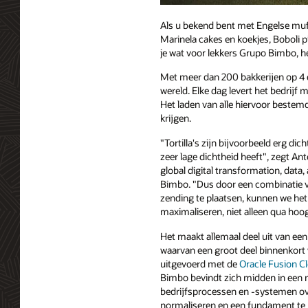
Als u bekend bent met Engelse muff
Marinela cakes en koekjes, Boboli 
je wat voor lekkers Grupo Bimbo, he
Met meer dan 200 bakkerijen op 4 c
wereld. Elke dag levert het bedrijf
Het laden van alle hiervoor beste
krijgen.
"Tortilla's zijn bijvoorbeeld erg dic
zeer lage dichtheid heeft", zegt Ant
global digital transformation, data
Bimbo. "Dus door een combinatie va
zending te plaatsen, kunnen we het 
maximaliseren, niet alleen qua hoo
Het maakt allemaal deel uit van ee
waarvan een groot deel binnenkort
uitgevoerd met de
Oracle Fusion Cl
Bimbo bevindt zich midden in een 
bedrijfsprocessen en -systemen ove
normaliseren en een fundament t