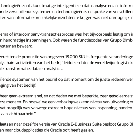
chnologieën zoals kunstmatige intelligentie en data-analyse en alle infor
r de verschillende systemen en technologieën is er sprake van verschille
n van informatie om zakelijke inzichten te krijgen was niet onmogelijk, m
ma of intercompany-transactiesproces was het bijvoorbeeld lastig om inzi
 en handmatige inspanningen. Ook waren de functiecodes van Grupo Bimbo
 systemen bewaard.
vereisten de productie van ongeveer 13.000 SKU's frequente veranderinge
y chain-activiteiten van het bedrijf leidde en later de wereldwijde logistiek
e transformatie, data en analytics.
illende systemen van het bedrijf op dat moment om de juiste redenen wer
ging van het bedrijf.
eheer gaan extreem snel, en dat deden we met beperkte, zeer geïsoleerde 
onze mensen. En hoewel we een verbazingwekkend niveau van uitvoering 
, wat mogelijk was vanwege extreem hoge niveaus van inspanning, hadden 
aan zichtbaarheid."
verplaatsen naar dezelfde versie van Oracle E-Business Suite besloot Grup
 naar cloudapplicaties die Oracle ooit heeft gezien.