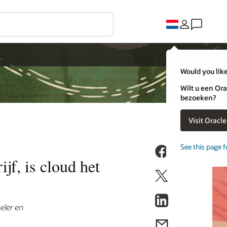
Would you like
Wilt u een Ora
bezoeken?
Visit Oracl
See this page f
jf, is cloud het
eler en