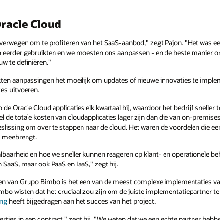
racle Cloud
rwegen om te profiteren van het SaaS-aanbod," zegt Pajon. "Het was een
eerder gebruikten en we moesten ons aanpassen - en de beste manier om
w te definiëren."
ten aanpassingen het moeilijk om updates of nieuwe innovaties te impl
tes uitvoeren.
 Oracle Cloud applicaties elk kwartaal bij, waardoor het bedrijf sneller 
el de totale kosten van cloudapplicaties lager zijn dan die van on-premises
 beslissing om over te stappen naar de cloud. Het waren de voordelen die 
ch meebrengt.
schaalbaarheid en hoe we sneller kunnen reageren op klant- en operationele 
n SaaS, maar ook PaaS en IaaS," zegt hij.
ten van Grupo Bimbo is het een van de meest complexe implementaties van
mbo wisten dat het cruciaal zou zijn om de juiste implementatiepartner te 
ing
heeft bijgedragen aan het succes van het project.
tertjes in een contract," zegt hij. "We weten dat we een echte partner hebb