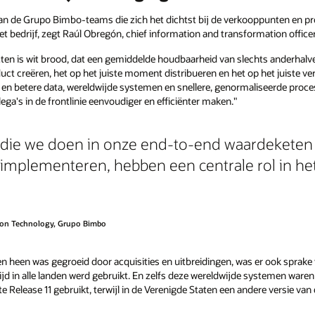
an de Grupo Bimbo-teams die zich het dichtst bij de verkooppunten en pro
et bedrijf, zegt Raúl Obregón, chief information and transformation offic
ten is wit brood, dat een gemiddelde houdbaarheid van slechts anderhalv
ct creëren, het op het juiste moment distribueren en het op het juiste ve
en betere data, wereldwijde systemen en snellere, genormaliseerde proce
llega's in de frontlinie eenvoudiger en efficiënter maken."
 die we doen in onze end-to-end waardeketen
e implementeren, hebben een centrale rol in he
tion Technology, Grupo Bimbo
en heen was gegroeid door acquisities en uitbreidingen, was er ook sprak
ijd in alle landen werd gebruikt. En zelfs deze wereldwijde systemen waren
 Release 11 gebruikt, terwijl in de Verenigde Staten een andere versie van 