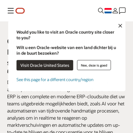
Menu
Close
Would you like to visit an Oracle country site closer
to you?
Oracle Enterprise Resource
Wilt u een Oracle-website van een land dichter bij u
Planning (ERP)
in de buurt bezoeken?
Snelle veranderingen vergen een superieure, AI-
Visit Oracle United States
Nee, deze is goed
gestuurde Finance.
See this page for a different country/region
De leiders van morgen zijn het best in staat om zich nu
aan te passen aan veranderingen. Oracle Fusion Cloud
ERP is een complete en moderne ERP-cloudsuite diet uw
teams uitgebreide mogelijkheden biedt, zoals AI voor het
automatiseren van tijdrovende handmatige processen,
analyses om in realtime te reageren op
marktverschuivingen en automatische updates om up-
to-date te blijven en de concurrentie voor te blijven.