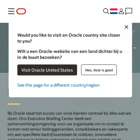
Menu
Close
Would you like to visit an Oracle country site closer
to you?
Wilt u een Oracle-website van een land dichter bij u
in de buurt bezoeken?
Visit Oracle United States
Nee, deze is goed
See this page for a different country/region
Executive Briefing Center
Bij Oracle staat het succes van onze klanten centraal bij alles wat we
doen. Ons Executive Briefing Center biedt een
samenwerkingsomgeving voor uw organisatie om in contact te
komen met senior leidinggevenden, ontwikkelaars en vakexperts
om aan specifieke bedrijfsvereisten te voldoen, innovatieve
oplossingen te helpen ontwerpen en langdurige relaties op te