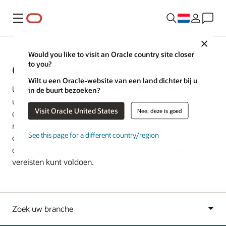
Menu
Close
Would you like to visit an Oracle country site closer
to you?
Oracle branches
Wilt u een Oracle-website van een land dichter bij u
Uw bedrijf van boven tot onder bouwen, runnen en
in de buurt bezoeken?
uitbreiden: het kan met brancheoplossingen voor de
Visit Oracle United States
Nee, deze is goed
cloud die zijn ontwikkeld voor uw sector. Implementeer
modulaire applicaties, geïntegreerd met AI en gebouwd
See this page for a different country/region
op een veilige, schaalbare infrastructuur, zodat u nu en in
de toekomst aan uw zakelijke, wettelijke en andere
vereisten kunt voldoen.