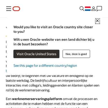
Menu
Close
Wat is werknemerservaring?
Would you like to visit an Oracle country site closer
to you?
Wilt u een Oracle-website van een land dichter bij u
In de kern is de werknemerservaring het resultaat van elke
in de buurt bezoeken?
interactie en elk contactpunt dat de werknemer in een bepaald
bedrijf ervaart. Het is ook een georganiseerd geheel van
Visit Oracle United States
Nee, deze is goed
ervaringen en overwegingen die de organisatie ontwikkelt om het
werk- en privéleven van haar werknemers te verbeteren, evenals
See this page for a different country/region
hun algemene productiviteit. De
werknemerservaring wordt
beïnvloed door elke interactie (pdf)
die werknemers hebben met
uw bedrijf, te beginnen met uw vacature en eindigend op de
laatste werkdag. De bedrijfscultuur en interpersoonlijke
interacties met collega's, leidinggevenden en klanten spelen een
rol bij de werknemerservaring.
Een
werknemerservaringsplatform
omvat de processen en
activiteiten die te maken hebben met de functie van een