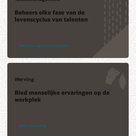
Beheers elke fase van de
levenscyclus van talenten
Talent Management verkennen
Werving
Bied menselijke ervaringen op de
werkplek
Verken Recruiting