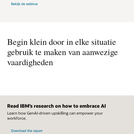
Bekijk de webinar
Ondersteuning voor meerdere talen
inzicht te geven in hoe de vaardigheden van de werknemers
zijn afgestemd op de vaardigheidsvereisten van hun
Verbeter de vaardighedenbibliotheek met vertalingen in 29
specifieke rollen.
talen.
Vaardighedenbibliotheek beheren
Houd de volledige controle over de vaardighedenbibliotheek
Begin klein door in elke situatie
door vaardigheden toe te voegen, te verwijderen en te
wijzigen.
gebruik te maken van aanwezige
vaardigheden
Read IBM’s research on how to embrace AI
Learn how GenAI-driven upskilling can empower your
workforce.
Download the report