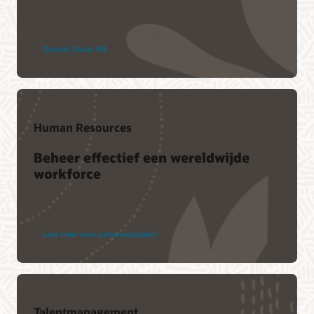
Ontdek Oracle ME
Human Resources
Beheer effectief een wereldwijde
workforce
Leer meer over personeelszaken
Talentmanagement