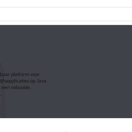
dbaar platform voor
jfsapplicaties op Java
t een robuuste,
.