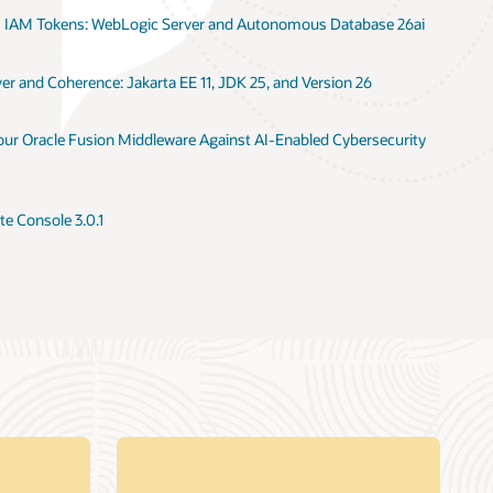
I IAM Tokens: WebLogic Server and Autonomous Database 26ai
r and Coherence: Jakarta EE 11, JDK 25, and Version 26
Your Oracle Fusion Middleware Against AI-Enabled Cybersecurity
e Console 3.0.1