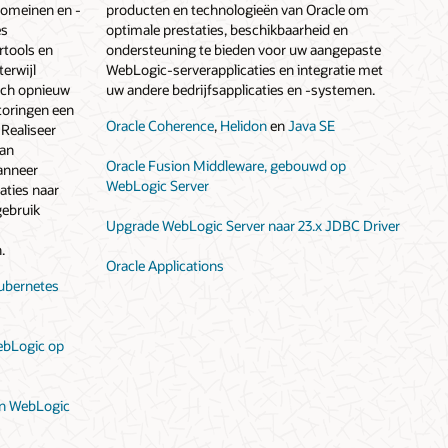
domeinen en -
producten en technologieën van Oracle om
es
optimale prestaties, beschikbaarheid en
rtools en
ondersteuning te bieden voor uw aangepaste
erwijl
WebLogic-serverapplicaties en integratie met
sch opnieuw
uw andere bedrijfsapplicaties en -systemen.
toringen een
Oracle Coherence
,
Helidon
en
Java SE
Realiseer
van
Oracle Fusion Middleware, gebouwd op
anneer
WebLogic Server
aties naar
gebruik
Upgrade WebLogic Server naar 23.x JDBC Driver
.
Oracle Applications
ubernetes
ebLogic op
an WebLogic