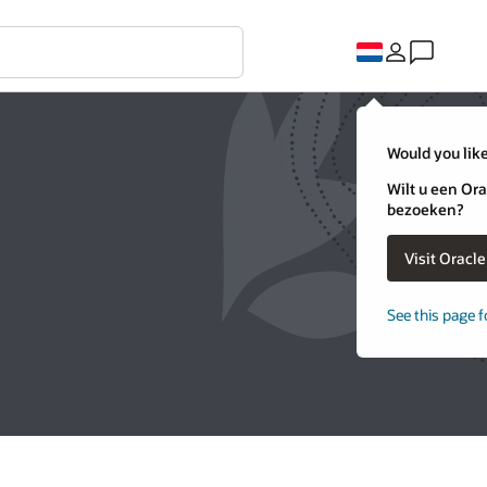
Would you like
Wilt u een Ora
bezoeken?
Visit Oracl
See this page f