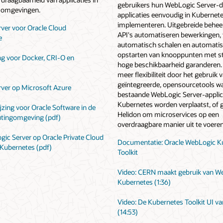
gebruikers hun WebLogic Server-
e omgevingen.
applicaties eenvoudig in Kubernet
implementeren. Uitgebreide behee
ver voor Oracle Cloud
API's automatiseren bewerkingen, t
e
automatisch schalen en automati
opstarten van knooppunten met s
g voor Docker, CRI-O en
hoge beschikbaarheid garanderen. 
meer flexibiliteit door het gebruik 
geïntegreerde, opensourcetools w
ver op Microsoft Azure
bestaande WebLogic Server-applic
Kubernetes worden verplaatst, of 
jzing voor Oracle Software in de
Helidon om microservices op een
tingomgeving (pdf)
overdraagbare manier uit te voeren
ic Server op Oracle Private Cloud
Documentatie: Oracle WebLogic K
 Kubernetes (pdf)
Toolkit
Video: CERN maakt gebruik van W
Kubernetes (1:36)
Video: De Kubernetes Toolkit UI v
(14:53)