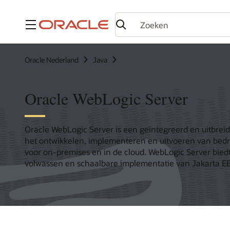
Menu
Oracle Nederland
Java
Oracle WebLogic Server
Oracle WebLogic Server is een geïntegreerd en uitbrei
het ontwikkelen, implementeren en uitvoeren van bedri
voor on-premises en in de cloud. WebLogic Server bied
volwassen en schaalbare implementatie van Jakarta EE