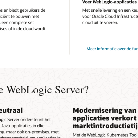
Voer WebLogic-applicaties 
s en biedt gebruikers de
Met snelle levering en een ke
ficiënt te bouwen met
voor Oracle Cloud Infrastruct
, een complete set
cloud uit te voeren.
es of in de cloud wordt
Meer informatie over de fun
e WebLogic Server?
eutraal
Modernisering van
applicaties verkort
gic Server ondersteunt het
marktintroductieti
 Java-applicaties in elke
g, maar ook on-premises, met
Met de WebLogic Kubernetes Tool
rdraagbaarheid van applicaties in