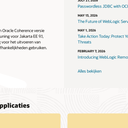
JULY 27, 2026
Passwordless JDBC with OC
MAY 13, 2026
The Future of WebLogic Serve
n Oracle Coherence versie
MAY 1, 2026
uning voor Jakarta EE 9.1,
Take Action Today: Protect 
g voor het uitvoeren van
Threats
afhankelijkheden gebruiken.
FEBRUARY 7, 2026
Introducing WebLogic Remot
Alles bekijken
pplicaties