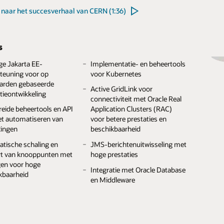
het overzicht met de nieuwe functies (6:57)
 naar het succesverhaal van CERN (1:36)
s
levering
Geautomatiseerde
s
s
implementaties en volledige
ele op abonnementen
API-toegang
bare prestaties voor
Opvragen en transacties voor
ge Jakarta EE-
Implementatie- en beheertools
erde prijzen
sapplicaties
gebeurtenisafhandeling op
teuning voor op
voor Kubernetes
Keuze uit ondersteunde versies
eschikbaarheid en
hoge snelheid
arden gebaseerde
en edities
l/waarde-object- en
Active GridLink voor
lijke connectiviteit
tieontwikkeling
entopslag
Gedistribueerde verwerking ter
connectiviteit met Oracle Real
acle Autonomous
Vereenvoudigde migratie met
plaatse
reide beheertools en API
Application Clusters (RAC)
ase
tools en
terde caching met
et automatiseren van
voor betere prestaties en
infrastructuurondersteuning
ersistentie
Hot cache voor realtime-
ingen
beschikbaarheid
database vernieuwing
lerante, automatische
tische schaling en
JMS-berichtenuitwisseling met
ng
Multi-site data federatie
rt van knooppunten met
hoge prestaties
ndeerde
Gedistribueerde implementatie
gen voor hoge
Integratie met Oracle Database
nsistentie
van java.util.concurrent
kbaarheid
en Middleware
lige, REST- en GraphQL-
Tooling-ondersteuning voor
ces
Kubernetes