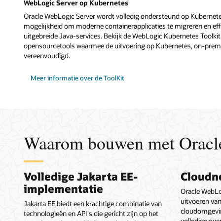
WebLogic Server op Kubernetes
Oracle WebLogic Server wordt volledig ondersteund op Kubernete
mogelijkheid om moderne containerapplicaties te migreren en ef
uitgebreide Java-services. Bekijk de WebLogic Kubernetes Toolkit
opensourcetools waarmee de uitvoering op Kubernetes, on-premis
vereenvoudigd.
Meer informatie over de ToolKit
Waarom bouwen met Oracl
Volledige Jakarta EE-
Cloudn
implementatie
Oracle WebLo
uitvoeren van
Jakarta EE biedt een krachtige combinatie van
cloudomgevin
technologieën en API's die gericht zijn op het
volledige ove