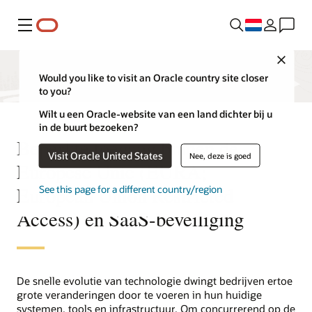
Menu
Close
Would you like to visit an Oracle country site closer
to you?
Wilt u een Oracle-website van een land dichter bij u
in de buurt bezoeken?
Beperkte toegang binnen de
Visit Oracle United States
Nee, deze is goed
Europese Unie (EURA;
European Union Restricted
See this page for a different country/region
Access) en SaaS-beveiliging
De snelle evolutie van technologie dwingt bedrijven ertoe
grote veranderingen door te voeren in hun huidige
systemen, tools en infrastructuur. Om concurrerend op de