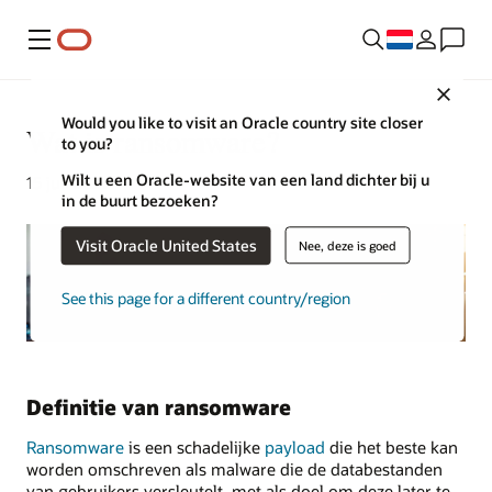
Menu
Close
Would you like to visit an Oracle country site closer
Wat is ransomware?
to you?
Wilt u een Oracle-website van een land dichter bij u
15 juli 2021
in de buurt bezoeken?
Visit Oracle United States
Nee, deze is goed
See this page for a different country/region
Definitie van ransomware
Ransomware
is een schadelijke
payload
die het beste kan
worden omschreven als malware die de databestanden
van gebruikers versleutelt, met als doel om deze later te