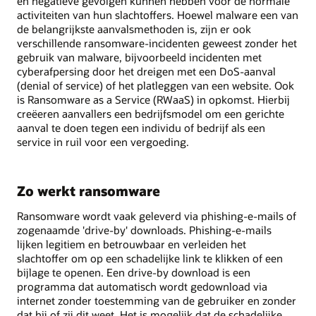
en negatieve gevolgen kunnen hebben voor de normale
activiteiten van hun slachtoffers. Hoewel malware een van
de belangrijkste aanvalsmethoden is, zijn er ook
verschillende ransomware-incidenten geweest zonder het
gebruik van malware, bijvoorbeeld incidenten met
cyberafpersing door het dreigen met een DoS-aanval
(denial of service) of het platleggen van een website. Ook
is Ransomware as a Service (RWaaS) in opkomst. Hierbij
creëeren aanvallers een bedrijfsmodel om een gerichte
aanval te doen tegen een individu of bedrijf als een
service in ruil voor een vergoeding.
Zo werkt ransomware
Ransomware wordt vaak geleverd via phishing-e-mails of
zogenaamde 'drive-by' downloads. Phishing-e-mails
lijken legitiem en betrouwbaar en verleiden het
slachtoffer om op een schadelijke link te klikken of een
bijlage te openen. Een drive-by download is een
programma dat automatisch wordt gedownload via
internet zonder toestemming van de gebruiker en zonder
dat hij of zij dit weet. Het is mogelijk dat de schadelijke