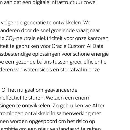
aan dat een digitale infrastructuur zowel
volgende generatie te ontwikkelen. We
veranderen door de snel groeiende vraag naar
ig CO₂‑neutrale elektriciteit voor onze kantoren
teit te gebruiken voor Oracle Custom AI Data
komstbestendige oplossingen voor schone energie
een gezonde balans tussen groei, efficiëntie
ren van waterrisico's en stortafval in onze
e. Of het nu gaat om geavanceerde
 effectief te sturen. We zien een enorm
singen te ontwikkelen. Zo gebruiken we AI ter
rstromingen ontwikkeld in samenwerking met
kunnen worden opgespoord om het risico op
 ambitie om een nieuwe standaard te zetten