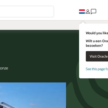
Would you like
Wilt u een Ora
bezoeken?
 onze
See this page f