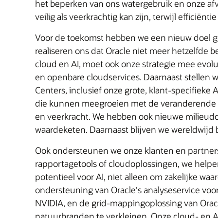
het beperken van ons watergebruik en onze afva
veilig als veerkrachtig kan zijn, terwijl efficiën
Voor de toekomst hebben we een nieuw doel ge
realiseren ons dat Oracle niet meer hetzelfde b
cloud en AI, moet ook onze strategie mee evolue
en openbare cloudservices. Daarnaast stellen w
Centers, inclusief onze grote, klant-specifiek
die kunnen meegroeien met de veranderende ei
en veerkracht. We hebben ook nieuwe milieudoel
waardeketen. Daarnaast blijven we wereldwijd b
Ook ondersteunen we onze klanten en partners 
rapportagetools of cloudoplossingen, we helpen
potentieel voor AI, niet alleen om zakelijke wa
ondersteuning van Oracle's analyseservice vo
NVIDIA, en de grid-mappingoplossing van Oracle
natuurbranden te verkleinen. Onze cloud‑ en A