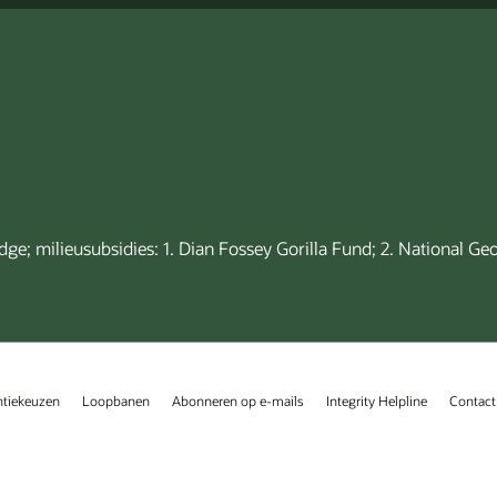
dge; milieusubsidies: 1. Dian Fossey Gorilla Fund; 2. National G
ntiekeuzen
Loopbanen
Abonneren op e-mails
Integrity Helpline
Contact