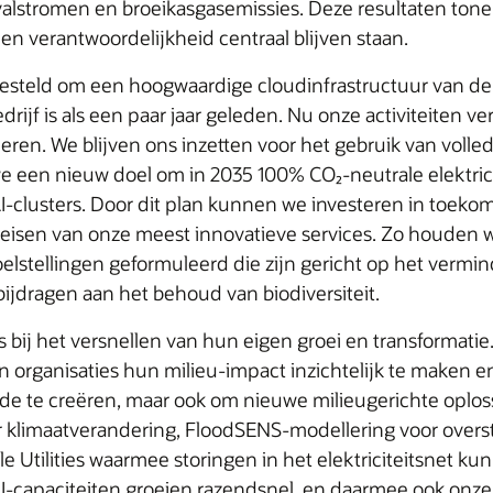
lstromen en broeikasgasemissies. Deze resultaten tonen 
tie en verantwoordelijkheid centraal blijven staan.
steld om een hoogwaardige cloudinfrastructuur van de 
edrijf is als een paar jaar geleden. Nu onze activiteiten 
ren. We blijven ons inzetten voor het gebruik van volled
e een nieuw doel om in 2035 100% CO₂‑neutrale elektrici
e AI‑clusters. Door dit plan kunnen we investeren in toe
sen van onze meest innovatieve services. Zo houden we 
stellingen geformuleerd die zijn gericht op het verminde
ijdragen aan het behoud van biodiversiteit.
bij het versnellen van hun eigen groei en transformati
 organisaties hun milieu‑impact inzichtelijk te maken en
arde te creëren, maar ook om nieuwe milieugerichte oplos
or klimaatverandering, FloodSENS-modellering voor ove
 Utilities waarmee storingen in het elektriciteitsnet 
I‑capaciteiten groeien razendsnel, en daarmee ook onze