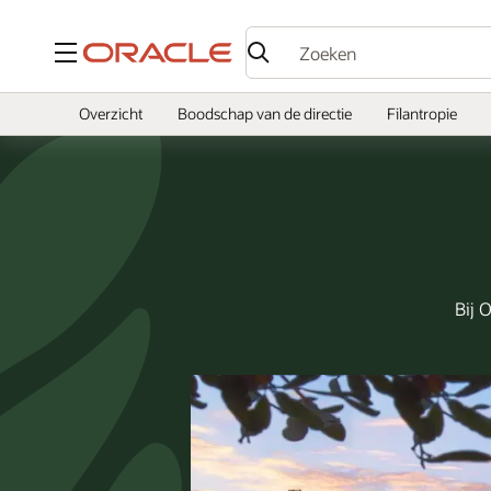
Menu
Overzicht
Boodschap van de directie
Filantropie
Bij 