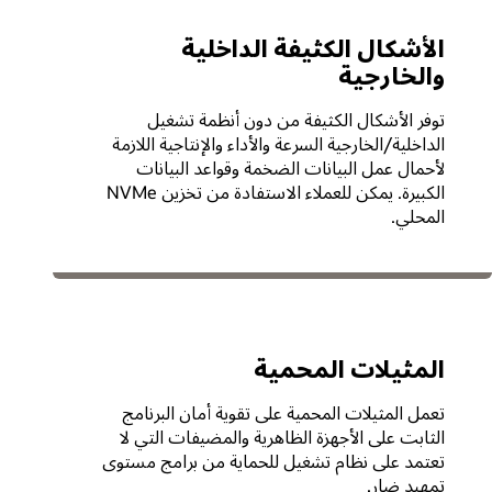
ضية
 بنية
Ora وتطبيقات الشركات من
ة ببطاقات
هزة
الإفراط
قاف البرامج
NVIDI جيجابت/ثانية مع
الأشكال الكثيفة الداخلية
يلها
على ضمان
ة، ما يلغي
موعات كبيرة من
والخارجية
Oracle Acc هذا النموذج بشكل
عدم تأثر أحمال العمل بالمستأجرين الآخرين. كما يعزز Oracle Acceleron هذا
كات ذات زمن الوصول
مرور
مزيد من
 العمل.
توفر الأشكال الكثيفة من دون أنظمة تشغيل
تى تحت
الداخلية/الخارجية السرعة والأداء والإنتاجية اللازمة
لأحمال عمل البيانات الضخمة وقواعد البيانات
الكبيرة. يمكن للعملاء الاستفادة من تخزين NVMe
المحلي.
المثيلات المحمية
تعمل المثيلات المحمية على تقوية أمان البرنامج
الثابت على الأجهزة الظاهرية والمضيفات التي لا
تعتمد على نظام تشغيل للحماية من برامج مستوى
تمهيد ضار.