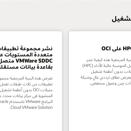
 تشغيل
نشر مجموعة تطبيقا
متعددة المستويات ع
ية المرجعية هذه كيفية نشر
VMWare SDDC متص
أحمال عمل الحوسبة عالية الأداء (HPC)
بقاعدة بيانات مستقلة
يلات بدون أنظمة تشغيل
بعرض نطاق ترددي عالٍ وشبكة
تعرض هذه البنية المرجعية مجمو
ذات زمن وصول منخفض.
تطبيقات من ثلاث طبقات تعمل 
مثيلات OCI بدون أنظمة تشغيل
المنشورة في مركز بيانات محدد 
البرامج VMware باستخدا
Cloud VMware Solution.