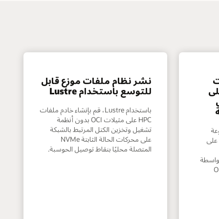
ت
نشر نظام ملفات موزع قابل
لى
للتوسع باستخدام Lustre‏
ل
باستخدام Lustre، قم بإنشاء خادم ملفات
HPC على مثيلات OCI بدون أنظمة
تشغيل وتخزين الكتل المرتبط بالشبكة
عة
على محركات الحالة الثابتة NVMe
على
المتصلة محليًا بنقاط توصيل الحوسبة.
بواسطة
م Oracle