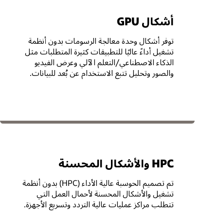
لحماية بيانات المؤسسة والوصول إلى الموارد والحفاظ عليها مركزيً
E6 Standard وE6 Dense
A4 Standard الم
أشكال GPU
المستندان إلى AMD
Ampere
أمان الأجهزة المعتمدة من المستوى 3 (HSM).
X12 Standard المستند إلى Intel
توفر أشكال وحدة معالجة الرسومات بدون أنظمة
تشغيل أداءً عاليًا للتطبيقات كثيرة المتطلبات مثل
الذكاء الاصطناعي/التعلم الآلي وعرض الفيديو
والصور وتحليل تتبع الاستخدام عن بُعد للبيانات.
HPC والأشكال المحسنة
تم تصميم الحوسبة عالية الأداء (HPC) بدون أنظمة
تشغيل والأشكال المحسنة لأحمال العمل التي
تتطلب مراكز عمليات عالية التردد وتسريع الأجهزة.