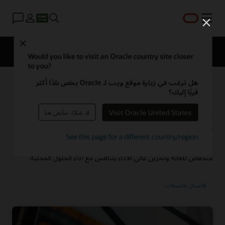
القائمة
Close
خدمات السحابة
Solutions
Why OCI
Pricing
Would you like to visit an Oracle country site closer
to you?
هل ترغب في زيارة موقع ويب لـ Oracle يخص بلدًا أكثر
الحوسبة عالية الأداء (HPC)
قربًا إليك؟
Visit Oracle United States
لا، شكرًا، سأبقى هنا
تشغيل أحمال العمل المعقدة، مثل عمليات المحاكاة المتقدمة
والتطبيقات العلمية الأخرى، بفعالية من حيث التكلفة على منصة
HPC
See this page for a different country/region
من بنية Oracle Cloud التحتية (OCI). يجمع نظام OCI HPC الأساسي
مثيلات بدون أنظمة تشغيل رائدة في المجال وشبكات بزمن وصول
منخفض للغاية وتخزين عالي الأداء يتنافس مع أداء الحلول المحلية.