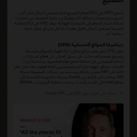
تسمح اHPC على OCI لعملاء التصنيع لدينا بتشغيل أحمال عمل أكبر
أسرع ودعم عمليات محاكاة أكثر تعقيدًا من ناحية الحوسبة. من عمليات
محاكاة اختبار التحطم إلى الديناميكا الهوائية، توفر HPC على OCI إمكانية
الحوسبة لتشغيل أحمال العمل هذه بأداء أعلى من أي موفر خدمة
سحابية آخر.
ديناميكا الموائع الحسابية (CFD)
يمثل CFD حمل عمل شائع يحاكي حركة الهواء والسوائل لتبسيط
وتسريع تصميم المنتجات. على سبيل المثال، في قطاع السيارات،
تساعد المصنعين على محاكاة تدفق هواء المقصورة، وديناميكا زيت
المحرك، وتدفق الهواء حول السيارة لتحسين كفاءة الوقود. يعد حمل عمل
قائمًا على MPI مقترن بإحكام ويستفيد من شبكات المجموعة بسرعة
100 جيجابت في الثانية من Oracle ومثيلات الحوسبة المستندة إلى
معالج Intel عالي التردد وأحدث وحدات معالجة الرسومات NVIDIA.
تعرّف على المزيد حول CFD على Oracle HPC