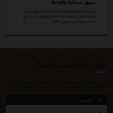
سوق سحابة Oracle
يمنح Oracle Cloud Marketplace العملاء القدرة على
تقييم الحلول الشاملة وتحديدها ونشرها بسلاسة مع
أتمتة عملية النشر لحلول HPC.
حلول HPC حسب المجال
أنشأت Oracle البنية التحتية والخدمات في السحابة لدعم احتياجات العملاء من
فئة المؤسسات عبر الصناعات المتعددة وحالات استخدام الصناعة.
التصنيع
التصنيع