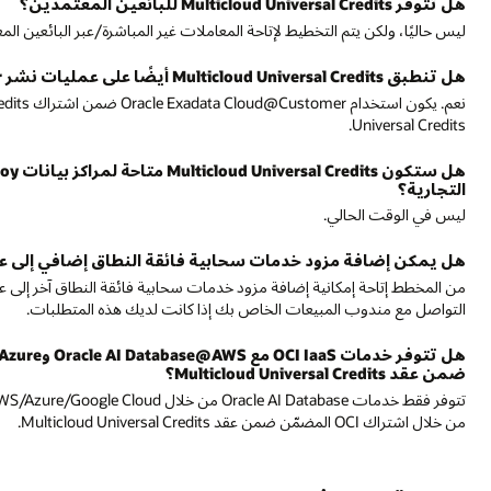
بر البائعين المعتمدين في إصدار مستقبلي.
نعم. يكون استخدام Oracle Exadata Cloud@Customer ضمن اشتراك Oracle Universal Credits مؤهلًا عند توفيره 
هل ستكون Multicloud Universal Credits متاحة لمراكز بيانات Oracle Alloy أو Oracle Government Cloud أو
لقائم بعد الإعداد الأولي؟
من المخطط إتاحة إمكانية إضافة مزود خدمات سحابية فائقة النطاق آخر إلى عقد Multicloud Universal Credits القائم في إصدار مستقبلي. يُرج
متطلبات.
هل تتوفر خدمات OCI IaaS مع Oracle AI Database@AWS وOracle AI Database@Azure و Database@Google Cloud
تتوفر فقط خدمات Oracle AI Database من خلال oud