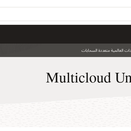
هل ترغ
ion