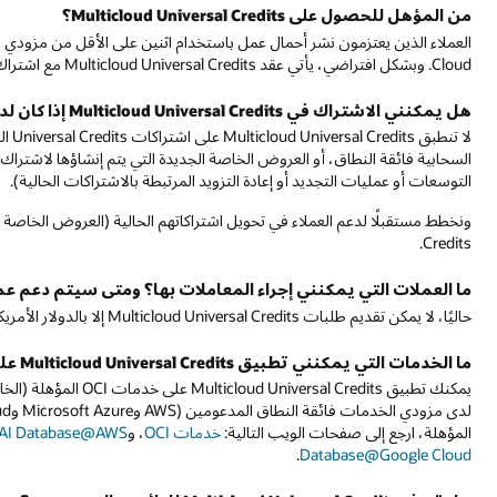
العملاء الذين يعتزمون نشر أحمال عمل باستخدام اثنين على الأقل من مزودي الخدمات السحابية الثلاثة التالية مؤهلون: AWS أو Azure أو oogle
لا تنطبق Multicloud Universal Credits على اشتراكات Universal Credits الحالية مع Oracle، أو العروض الخاصة الحالية مع أي من مز
نشاؤها لاشتراك قائم لدى أحد مزودي الخدمات فائقة النطاق (على سبيل المثال،
ت الحالية).
ونخطط مستقبلًا لدعم العملاء في تحويل اشتراكاتهم الحالية (العروض الخاصة أو Oracle Universal Credits) إلى التزام ضمن Universal
سيتم دعم عملات أخرى؟
يمكنك تطبيق Multicloud Universal Credits على خدمات OCI المؤهلة (الخاضعة لنموذج Universal Credits) وعلى عروض I Database
لدى مزودي الخدمات فائقة النطاق المدعومين (AWS وMicrosoft Azure وGoogle Cloud) حيثما كانت متاحة. للحصول على قائمة محدثة 
Oracle AI Databa
، و
Oracle AI Database@Azure
، و
Oracle AI