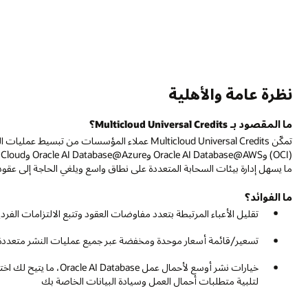
تمكّن Multicloud Universal Credits عملاء المؤسسات من تبسيط عمليات الشراء من خلال التزام موحد ومجمّع عبر Cloud Infrastructure
‏(OCI) وOracle AI Database@AWS وOracle AI Database@Azure وOracle AI Database@Google Cloud. وهي توفر تسعيرًا متسقًا ومرو
لحاجة إلى عقود منفصلة مع كل مزود خدمة.
لتزامات الفردية
النشر متعددة السحابات
خيارات نشر أوسع لأحمال عمل Oracle AI Database، ما يتيح لك اختيار أي منطقة متاحة ضمن OCI أو AWS أو Azure أو Google Cloud
بك