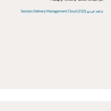
والمراقبة في شبكة 5G الخاصة بهم؟ استراتيجية الإشارة الصحيحة هي
الخامس.
المفتاح.
شاهد فيديو Session Delivery Management Cloud (2:02)
شاهد المقابلة
شاهد نشرة الويب Mobile World Live