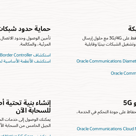
كة
حماية حدود شبكات P
بينما تتطور إلى نواة قائمة بذاتها فئة 5G، احافظ على 3G/4G مع حلول إرسال
تشغيل الشبكات بينيًا وقابلية
المرئية، والمكالمة.
استكشاف Oracle Communications Session Border Controller
 إشارات Oracle Communications Diameter Signaling
استكشف الأنظمة الأساسية لحزم e
إنشاء بنية تحتية 
للسحابة الآن
غيل الداخلي السلس 4G / 5G، والحفاظ على جودة التحكم في الخدمة،
يمكنك الوصول إلى خدمات الج
الجيل الخامس من السحابة الأصلية. 