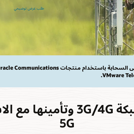
طلب عرض توضيحي
يمكنك تسريع رحلتك إلى السحابة باستخدام منتجات le Communications
توسيع شبكة 3G/4G وتأمينها 
5G