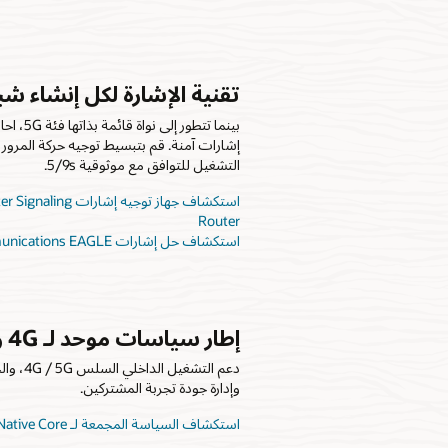
تقنية الإشارة لكل إنشاء شب
إشارات آمنة. قم بتبسيط توجيه حركة المرور و
التشغيل للتوافق مع موثوقية 5/9s.
استكشاف جهاز توجيه
Router
استكشاف حل إشارات Oracle Communications EAGLE
إطار سياسات موحد لـ 4G و 5G
دعم التش
وإدارة جودة تجربة المشتركين.
استكشاف السياسة المجمعة لـ Oracle Communications Cloud Native Core