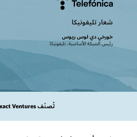
شعار تليفونيكا
خورخي دي لوس ريوس
رئيس الشبكة الأساسية، تليفونيكا
تُصنّف Exact Ventures شركة Oracle بصفتها شركة رائدة في إرسال إشارات 5G.