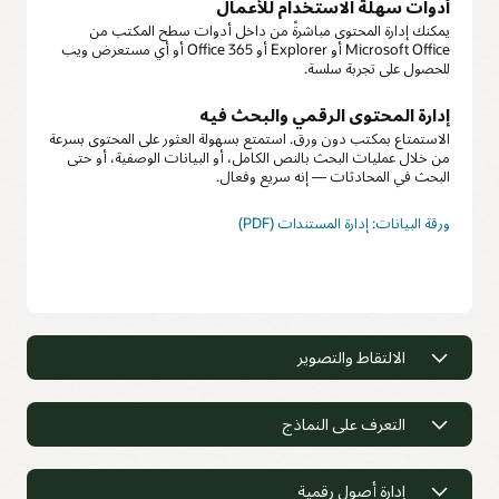
أدوات سهلة الاستخدام للأعمال
يمكنك إدارة المحتوى مباشرةً من داخل أدوات سطح المكتب من
Microsoft Office أو Explorer أو Office 365 أو أي مستعرض ويب
للحصول على تجربة سلسة.
إدارة المحتوى الرقمي والبحث فيه
الاستمتاع بمكتب دون ورق. استمتع بسهولة العثور على المحتوى بسرعة
من خلال عمليات البحث بالنص الكامل، أو البيانات الوصفية، أو حتى
البحث في المحادثات — إنه سريع وفعال.
ورقة البيانات: إدارة المستندات (PDF)
الالتقاط والتصوير
الالتقاط والتصوير
التعرف على النماذج
التقاط مضمن
إمكانات التصوير السطحي وسير العمل عبر قوائم مألوفة والمفاتيح
التعرف على النماذج
الفعالة في التطبيقات الحالية.
إدارة أصول رقمية
الاستخراج الذكي