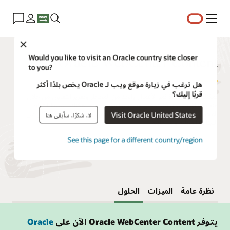
القائمة
Close
Oracle WebCenter Content
Would you like to visit an Oracle country site closer
to you?
هل ترغب في زيارة موقع ويب لـ Oracle يخص بلدًا أكثر
قربًا إليك؟
يمكنك تسريع وتيرة نمو الأعمال والحد من المخاطر وتعزيز التعاون من خلال
منصة إدارة محتوى مُثبتة على مستوى المؤسسات. يمكنك تبسيط التقاط
المحتوى وإدارته من خلال تخزين البيانات الآمن والاسترجاع الذكي لكل من
Visit Oracle United States
لا، شكرًا، سأبقى هنا
البيئات المحلية والسحابية.
See this page for a different country/region
اقرأ ورقة البيانات (PDF)
نظرة عامة
الميزات
الحلول
يتوفر Oracle WebCenter Content الآن على
Oracle