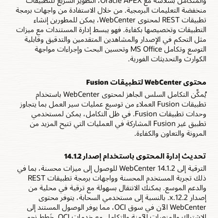
والمتكامل بسلاسة مع Oracle APEX، التطوير السريع للتطبيقات
منخفضة التعليمات البرمجية. من خلال الاستفادة من واجهات برمجة
تطبيقات REST لمحتوى WebCenter، يمكن للمطورين إنشاء
التطبيقات وتخصيصها بكفاءة. فهو يبسط إدارة المستندات مع ميزات
مثل التحكم في الإصدار والمشاهدين المتقدمين والتدقيق وقابلية
التوسع وتكامل MS Office وتحسين البحث وإجراءات مواجهة
الكوارث والتحديثات الفورية.
محتوى WebCenter لتطبيقات Fusion
يُمكِّن التكامل السلس الجاهز لمحتوى WebCenter باستخدام
تطبيقات Fusion العملاء من توسيع عمليات سير العمل بما يتجاوز
وحدات تطبيقات Fusion. في ظل التكامل، يمكن لمستخدمي
تطبيق غير Fusion المشاركة في العمليات التي تتيح المزيد من
المرونة والتعاون والكفاءة.
تحديث إدارة المحتوى باستخدام إصدار 14.1.2
الترقية إلى WebCenter 14.1.2 للوصول إلى ميزات محسنة، بما في
ذلك تجربة المستخدم المحسنة وواجهات برمجة تطبيقات REST
والدعم الموسع. يمكنك الانتقال بسهولة مع ترقية في محلية من
إصدار 12.2.x. بالنسبة إلى مستخدمي السحابة، يتوفر محتوى
WebCenter الآن في سوق OCI، مما يوفر الوصول المستند إلى
الاشتراك والمنصات الآمنة والتكامل مع خدمات OCI. خَطط نحو