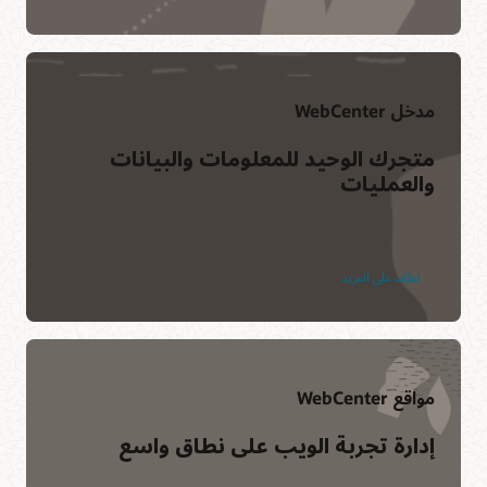
الجماعية لعملاء Oracle وخبراء منتجاتها.
ساعات العمل لـ WebCenter
الانضمام إلى المحادثة
مدخل WebCenter
متجرك الوحيد للمعلومات والبيانات
والعمليات
تعرَّف على المزيد
مواقع WebCenter
إدارة تجربة الويب على نطاق واسع