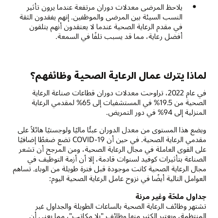
يلاحظ المرضى معدلات دوران مرتفعة عندما يرون تأثير
النسب السيئة بين المرضى والموظفين. إنهم يفقدون الثقة
في مقدم الرعاية الصحية عندما لا يعتقدون أنهم يتلقون
أفضل رعاية، مما قد يسبب تلفًا في السمعة.
لماذا يترك عمال الرعاية الصحية وظائفهم؟
في عام 2022، تراوحت معدلات دوران قطاعات صناعة الرعاية
الصحية من 19.5% في المستشفيات إلى 65% لمقدمي الرعاية
المنزلية إلى 94% في دور التمريض.
ويضع هذا المستوى من معدل الدوران عبئًا ماليًا ولوجستيًا هائلاً على
مقدمي الرعاية الصحية. في حين أن COVID-19 تضع ضغطًا إضافيًا
على القوى العاملة في مجال الرعاية الصحية، ومن المرجح أن تشعر
الصناعة بتأثيرات كوفيد لسنوات قادمة، إلا أن أزمة التوظيف في
مجال الرعاية الصحية كانت موجودة قبل فترة طويلة من الوباء. تساهم
العوامل التالية أيضًا في نزوح عامل الرعاية الصحية اليوم:
جداول ملحّة وغير مرنة
تشتهر وظائف الرعاية الصحية بالساعات الطويلة والجداول غير
المنتظمة، ويعتبر الكثير منها وظائف "بلا مكاتب"، مما يعني أن