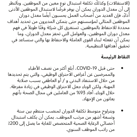
(الاستقالات) وكذلك تكلفة استبدال نوع معين من الموظفين. وبالنظر
إلى أن معدل الدوران يمكن أن يوفر فرصًا لاستبدال الموظفين الأدنى
أداءً، فإن العديد من أصحاب العمل يحسبون أيضًا معدل دوران
الموظفين المثالي لمؤسستهم حتى يتمكن المديرون من تحديد أهداف
محددة للاحتفاظ بالموظفين. تستغرق كل شركة وقتًا طويلاً في فهم
معدل دوران الموظفين، والعوامل التي تحفز معدل الدوران، وما
يمكن أن تفعله لبناء القوى العاملة والاحتفاظ بها والتي ستساعد في
تحقيق أهدافها التنظيمية.
النقاط الرئيسة
حتى قبل COVID-19، أبلغ أكثر من نصف الأطباء
والممرضين عن أعراض الاحتراق الوظيفي، والتي يتم تحديدها
من خلال الاستنفاد البدني و / أو العاطفي بسبب صلابة
المهنة. ولكن الوباء جعل الاحتراق الوظيفي في زيادة مفرطة.
خلال الوباء، أفاد 93% من العاملين في مجال الصحة بأنهم
يعانون من الإجهاد.
ويتراوح متوسط تكلفة الدوران لمنصب منتظم بين ستة
وتسعة أشهر من مرتب الموظف. يمكن أن يكلف استبدال
أخصائي الرعاية الصحية المتخصص للغاية ما يصل إلى 200٪
من راتب الموظف السنوي.