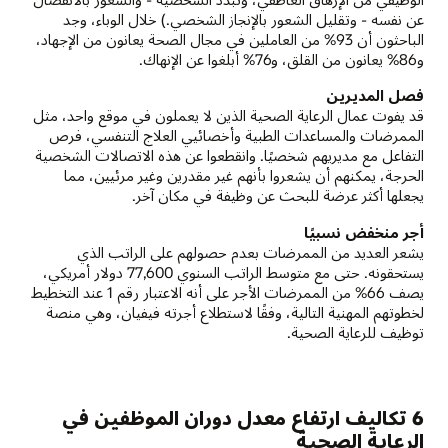
عن نفسه - وتقليل الشعور بالإنجاز الشخصي.) خلال الوباء، وجد
الباحثون أن 93% من العاملين في مجال الصحة يعانون من الإجهاد،
و86% يعانون من القلق، و76% أبلغوا عن الإنهاك.
فصل المديرين
قد يفوت عمال الرعاية الصحية الذين لا يعملون في موقع واحد، مثل
الممرضات والمساعدات الطبية وأخصائيي العلاج التنفسي، فرص
التفاعل مع مديريهم شخصيًا. وانقطعوا عن هذه الاتصالات الشخصية
الحرجة، يمكنهم أن يشعروا بأنهم غير مقدرين وغير مرئيين، مما
يجعلها أكثر عرضة للبحث عن وظيفة في مكان آخر.
أجر منخفض نسبيًا
يشعر العديد من الممرضات بعدم حصولهم على الراتب الذي
يستحقونه. حتى مع متوسط الراتب السنوي 77,600 دولار أمريكي،
يصف 66% من الممرضات الأجر على أنه الاعتبار رقم 1 عند التخطيط
لخطوتهم المهنية التالية، وفقًا لاستطلاع أجرته فيفيان، وهي منصة
توظيف للرعاية الصحية.
6 تكاليف ارتفاع معدل دوران الموظفين في
الرعاية الصحية