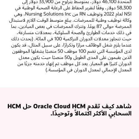
المتحدة 46,100 دولار، بمتوسط يتراوح من 33,900 دولار إلى
58,300 دولار، وفقًا لتقرير الحفاظ على الرعاية الصحية الوطنية في
NSI لعام 2022 وتوظيف RN من Nursing Solutions Inc، وهي
وكالة توظيف وطنية للممرضات. يبلغ متوسط الوقت اللازم لاستبدال
الممرضة حوالي 87 يومًا. وتترك الممرضات في بعض الميادين، بما
في ذلك خدمات الطوارئ والصحة السلوكية، بمعدلات متسارعة،
حيث تتجاوز معدلات الدوران التراكمية 100 في المائة. (يحدث ذلك
عندما يلزم شغل الوظائف مرارًا وتكرارًا، على سبيل المثال، قد يكون
لدى المؤسسة التي تضم 100 موظف 50 منصبًا يشغلها الموظفون
الذين يقيمون على المدى الطويل و50 منصبًا حيث يكون معدل
الدوران كثيرًا هو المعيار. يعد كل موظف تم إنهاء خدمته جزءًا من
المعدل الإجمالي لمعدل الدوران في المؤسسة.)
شاهد كيف تقدم Oracle Cloud HCM حل HCM
السحابي الأكثر اكتمالاً وتوحيدًا.