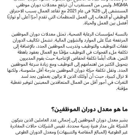
MGMA. وليس من المستغرب أن ترتفع معدلات دوران موظفي
المستشفى إلى 26% في عام 2021 مع تقاعد العمال بسبب الاحتراق
الوظيفي أو الذهاب إلى العمل للمنظمات التي تقدم أجرًا أعلى أو توازنًا
أفضل بين العمل والحياة.
بالنسبة لمؤسسات الرعاية الصحية، تمثل معدلات دوران الموظفين
المرتفعة عبئًا على الموارد والشؤون المالية. تشمل تكاليف الدوران
نفقات التوظيف والتوظيف وتدريب الموظفين الجدد، بالإضافة إلى
تكلفة ملء الفجوات في التوظيف مؤقتًا مع العمال بعقود باهظة
الثمن. هناك أيضًا تكلفة انخفاض الإنتاجية حيث يقوم المديرون
بتحويل الكثير من اهتمامهم إلى التوظيف ومع زيادة سرعة الموظفين
الجدد. وتقل تكلفة حركة دوران الموظفين بدرجة أقل ملموسة، ولكنها
لا تزال كبيرة، حيث أن أولئك الذين لا يزالون يعملون بجد لسد
الثغرات في أجور أقل من العمال المتعاقدين المعينين لتوفير تغطية
مؤقتة.
ما هو معدل دوران الموظفين؟
يشير معدل دوران الموظفين إلى إجمالي عدد العاملين الذين يتركون
الشركة على مدار فترة زمنية محددة. تقيس الشركات حالات المغادرة
غير الطوعية (المبالغ المقاصة والتنبيهات) ومعدل الدوران الطوعي