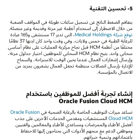
5- تحسين التقنية
يتفاقم الضغط الناتج عن تسجيل ساعات طويلة في المواقف الصعبة
من خلال الاضطرار إلى استخدام أنظمة غير مرنة وقديمة وغير متصلة.
توقع شركة Medical Holdings
، التي تدير 17 مستشفى و165 عيادة
للرعاية الطبية في خمس ولايات، وفي وقت واحد كان لديها 37 نظامًا
مختلفًا من أنظمة HCM قبل نجاح مركزية العمليات على نظام أساسي
سحابي واحد. يتيح نظام HCM السحابي للموظفين اختيار جداول مرنة،
وإرسال إشعارات العمال عندما يحين الوقت للاستراحة، والسماح
للإدارة بإرسال اتصالات منتظمة تجعل العمال يشعرون بمزيد من
الاتصال بالمؤسسة.
إنشاء تجربة أفضل للموظفين باستخدام
Oracle Fusion Cloud HCM
تساعد ميزات التوظيف الخاصة بالرعاية الصحية في
Oracle Fusion
Cloud HCM
المستشفيات ومقدمي الخدمات الآخرين على جذب
أفضل الأطباء والممرضات ومساعدي الأطباء والمعالجين والفنيين
وموظفي الدعم مع منحهم الأدوات التي يحتاجون إليها للاحتفاظ
باعتماداتهم وتنمية خبراتهم.