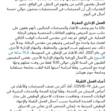
العمال يقضون الكثير من وقتهم في التنقل. في الواقع، تشير
التقديرات إلى أن الممرضات في المستشفيات يمشون حوالي خمسة
أميال في اليوم.
العمل الإداري المفرط
غالبًا ما يتم وصف الأطباء والممرضات الخياليين بأنهم يقفون على
جانب سرير المريض وتطوير العلاقات الشخصية وتوفير الرعاية
العملية. في الواقع، لم يعد لدى مقدمي الخدمات الوقت الكافي
لقضاء مرة واحدة مع المرضى وغيرهم من مقدمي الرعاية. وبدلاً من
ذلك، يتم تحميلهم عبء التوثيق، والتخطيط، والمهام الإدارية الأخرى.
في عام 2021، أفاد الأطباء عن الإنفاق، في المتوسط،
15.6 ساعة في
الأسبوع
على الأعمال الورقية والمهام الإدارية الأخرى. يقضي المقيمون
الطبيون في السنة الأولى حوالي 10% فقط من وقت عملهم وجهًا
لوجه مع المرضى، وفقًا لدراسة أجرتها كلية الطب بجامعة بنسلفانيا
وجامعة جونز هوبكنز.
أعباء العمل الثقيلة
حتى قبل COVID-19، أفاد أكثر من نصف الممرضات والأطباء عن
أعراض الحرمان من الخدمة، وفقًا لوزارة الصحة والخدمات البشرية في
الولايات المتحدة، وتفاقمت معدلات الاحتراق الوظيفي على مدار
السنوات العديدة الماضية بسبب أحمال العمل الثقيلة والإجهاد
الوظيفي المرتبط به. (يعاني الشخص الذي يعاني من الاحتراق
الوظيفي من الإرهاق العاطفي، وتبدد الشخصية - والشعور بالانفصال