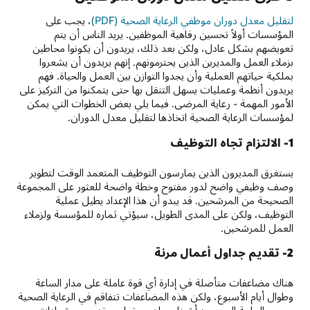
لتقليل معدل دوران موظفي الرعاية الصحية (PDF)
، يجب على
المؤسسات أولاً تحسين رفاهية الموظفين. يريد الناس أن يتم
تعويضهم بشكل عادل، ولكن بعد ذلك، يريدون أن يكونوا محاطين
بزملاء العمل والمديرين الذين يحترمونهم. إنهم يريدون أن يشعروا
بملكية حياتهم العملية وأن يجدوا التوازن بين العمل والحياة. فهم
يريدون أنظمة وعمليات يسهل التنقل بها حتى يتمكنوا من التركيز على
الأمور المهمة - رعاية المرضى. فيما يلي بعض الخطوات التي يمكن
لمؤسسات الرعاية الصحية اتخاذها لتقليل معدل الدوران.
1- الالتزام تجاه التوظيف
يستغرق المديرون الذين يمارسون التوظيف المتعمد الوقت لتطوير
وصف وظيفي واضح لدور مفتوح وخطة واضحة للعثور على المجموعة
الصحيحة من المرشحين. قد يبدو أن هذا الإعداد يطيل عملية
التوظيف، ولكن على المدى الطويل، سيؤتي ثماره للمؤسسة ولزملاء
العمل للمرشحين.
2- تقديم جداول أعمال مرنة
هناك مضاعفات متأصلة في إدارة أي قوة عاملة على مدار الساعة
وطوال أيام الأسبوع، ولكن هذه المضاعفات تتفاقم في الرعاية الصحية