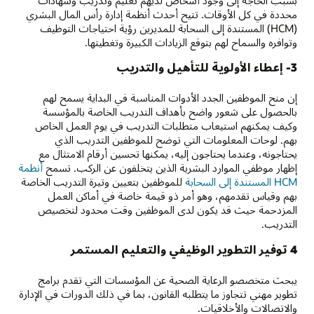
بسبب الحاجة إلى وجود أشخاص لديهم تعليم وتدريب وشهادات
محددة في كل الأوقات. تتيح أحدث أنظمة إدارة رأس المال البشري
(HCM) المستندة إلى السحابة للمديرين رؤية احتياجات التوظيف
وتوافره والسماح لهم بتوقع الزيادات الكبيرة وتغطيتها.
3- إعطاء الأولوية للتأهيل والتدريب
إن منح الموظفين الجدد الأدوات المناسبة في البداية يسمح لهم
بالحصول على شعور واضح بأهداف التدريب الخاصة بالمؤسسة
وكيف يمكنهم استيعاب متطلبات التدريب في يوم العمل الخاص
بهم. لوحات المعلومات التي توضح للموظفين التدريب الذي
يحتاجونه، وعندما يحتاجون إليه، يمكنها تحسين أرقام الامتثال مع
إظهار موظفي الموارد البشرية الذين يتخلفون عن الركب. تسمح
أنظمة
HCM المستندة إلى السحابة
للموظفين بتعيين وتيرة التدريب الخاصة
بهم وقياس تقدمهم، وهو أمر ذو قيمة خاصة في أماكن العمل
المزدحمة حيث قد يكون لدى الموظفين وقت محدود لتخصيص
التدريب.
4 توفير التطوير الوظيفي والتعليم المستمر
يبحث متخصصو الرعاية الصحية عن المؤسسات التي تقدم برامج
تطوير مهني تتجاوز ما يتطلبه القانون، بما في ذلك الدورات في الإدارة
والاتصالات والأخلاقيات.