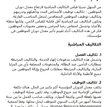
من السهل نسبيًا قياس التكاليف المباشرة لارتفاع معدل دوران
الموظفين - تكاليف توظيف الأشخاص الجدد وتأهيلهم وتدريبهم
وتكاليف توظيف الموظفين المتعاقدين لشغل المناصب الفارغة.
وتكون التكاليف غير المباشرة أقل قابلية للقياس الكمي، ولكنها مثقلة
بالأعباء؛ وتشمل انخفاض رضا المرضى وخفض معنويات الموظفين.
فكر في هذه التكاليف أثناء تقييم تأثير معدل دوران الموظفين في
مؤسستك.
التكاليف المباشرة
1. تكاليف الفصل
وتشمل هذه التكاليف مدفوعات إنهاء الخدمة، والتكاليف المرتبطة
بمطالبات التأمين ضد البطالة، والمدفوعات المتعلقة بأي من المزايا
الجارية، والتكاليف المرتبطة بمقابلات الخروج وإزالة الموظفين من
جميع الأنظمة والأدلة الداخلية.
2. تكاليف التوظيف
يكلف معدل الدوران المؤسسة أكثر بكثير من المال. هناك تكلفة
انخفاض الإنتاجية عند خروج الموظف، وقد تكون عملية التوظيف
نفسها باهظة الثمن وكثيفة الموارد. ويكلف صاحب العمل ما بين ستة
وتسعة أشهر من الراتب السنوي للموظف ليحل محلها، وفقا لجمعية
Human Resource Management، ويمكن أن يكلف ما يصل إلى