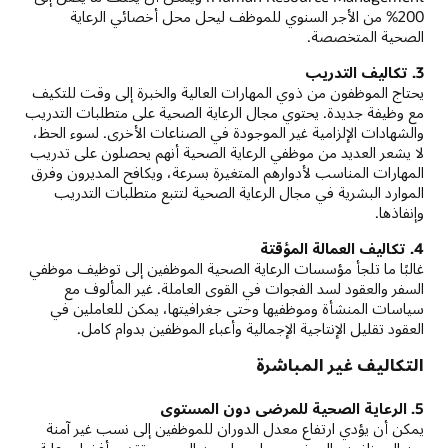
200% من الأجر السنوي للموظف ليحل محل أخصائي الرعاية
الصحية المتخصصة.
3. تكاليف التدريب
يحتاج الموظفون من ذوي المهارات العالية والخبرة إلى وقت للتكيف
مع وظيفة جديدة. يحتوي مجال الرعاية الصحية على متطلبات التدريب
والشهادات الإلزامية غير الموجودة في الصناعات الأخرى. لسوء الحظ،
لا يشعر العديد من موظفي الرعاية الصحية أنهم يحصلون على تدريب
المهارات المناسب لأدوارهم المتغيرة بسرعة، ويكافح المديرون وفرق
الموارد البشرية في مجال الرعاية الصحية لتتبع متطلبات التدريب
وإنفاذها.
4. تكاليف العمالة المؤقتة
غالبًا ما تلجأ مؤسسات الرعاية الصحية الموظفين إلى توظيف موظفي
السفر والعقود لسد الفجوات في القوى العاملة. غير المألوف مع
سياسات المنشأة وموظفيها وحتى جغرافيتها، يمكن للعاملين في
العقود تقليل الإنتاجية الإجمالية وأعباء الموظفين بدوام كامل.
التكاليف غير المباشرة
5. الرعاية الصحية للمرضى دون المستوى
يمكن أن يؤدي ارتفاع معدل الدوران للموظفين إلى نسب غير آمنة
بين الموظفين والمرضى مما يجعل من الصعب تقديم أفضل رعاية.