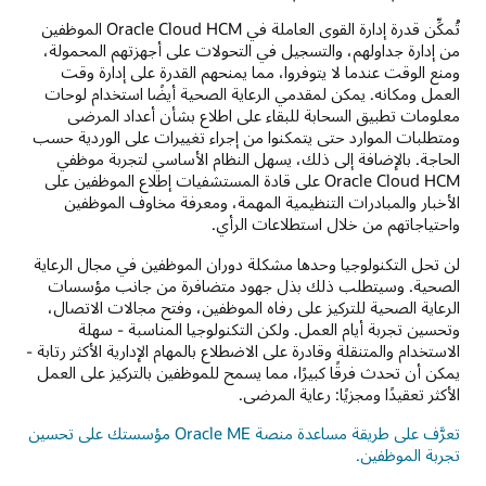
تُمكِّن قدرة إدارة القوى العاملة في Oracle Cloud HCM الموظفين
من إدارة جداولهم، والتسجيل في التحولات على أجهزتهم المحمولة،
ومنع الوقت عندما لا يتوفروا، مما يمنحهم القدرة على إدارة وقت
العمل ومكانه. يمكن لمقدمي الرعاية الصحية أيضًا استخدام لوحات
معلومات تطبيق السحابة للبقاء على اطلاع بشأن أعداد المرضى
ومتطلبات الموارد حتى يتمكنوا من إجراء تغييرات على الوردية حسب
الحاجة. بالإضافة إلى ذلك، يسهل النظام الأساسي لتجربة موظفي
Oracle Cloud HCM على قادة المستشفيات إطلاع الموظفين على
الأخبار والمبادرات التنظيمية المهمة، ومعرفة مخاوف الموظفين
واحتياجاتهم من خلال استطلاعات الرأي.
لن تحل التكنولوجيا وحدها مشكلة دوران الموظفين في مجال الرعاية
الصحية. وسيتطلب ذلك بذل جهود متضافرة من جانب مؤسسات
الرعاية الصحية للتركيز على رفاه الموظفين، وفتح مجالات الاتصال،
وتحسين تجربة أيام العمل. ولكن التكنولوجيا المناسبة - سهلة
الاستخدام والمتنقلة وقادرة على الاضطلاع بالمهام الإدارية الأكثر رتابة -
يمكن أن تحدث فرقًا كبيرًا، مما يسمح للموظفين بالتركيز على العمل
الأكثر تعقيدًا ومجزيًا: رعاية المرضى.
تعرَّف على طريقة مساعدة منصة Oracle ME مؤسستك على تحسين
تجربة الموظفين.