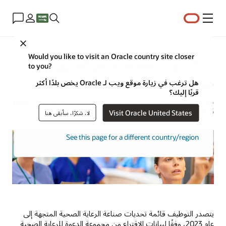
القائمة
Close
Would you like to visit an Oracle country site closer
التكاليف الحقيقية لحركة دوران
to you?
موظفي الرعاية الصحية
هل ترغب في زيارة موقع ويب لـ Oracle يخص بلدًا أكثر
قربًا إليك؟
مارغريت ليندكويست | استراتيجي محتوى الرعاية الصحية | 22 مارس
2023
Visit Oracle United States
لا، شكرًا، سأبقى هنا
See this page for a different country/region
يتصدر التوظيف قائمة تحديات صناعة الرعاية الصحية المتجهة إلى
عام 2023، وفقًا لبيانات الاقتراع من مجموعة الدعوة للرعاية الصحية