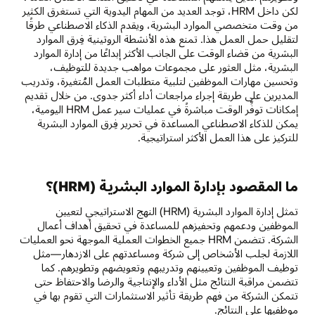
لكن داخل HRM، توجد العديد من المهام اليدوية التي تستغرق الكثير
من وقت متخصصي الموارد البشرية، ويقدم الذكاء الاصطناعي طرقًا
لتقليل حمل العمل هذا. تمنع هذه الأنشطة الروتينية فِرق الموارد
البشرية من قضاء الوقت على الجانب الأكثر إبداعًا من إدارة الموارد
البشرية، مثل العثور على مجموعات مواهب جديدة للتوظيف،
وتحسين مهارات الموظفين لتلبية متطلبات العمل المُتغيرة، وتدريب
المديرين على طريقة إجراء مراجعات أداء أكثر جدوى. من خلال تقديم
إمكانات توفِّر الوقت مباشرةً في عمليات سير عمل HRM اليومية،
يمكن للذكاء الاصطناعي المساعدة في تحرير فِرق الموارد البشرية
للتركيز على هذا العمل الأكثر استراتيجية.
ما المقصود بإدارة الموارد البشرية (HRM)؟
تمثل إدارة الموارد البشرية (HRM) النهج الاستراتيجي لتعيين
الموظفين ودعمهم وتحفيزهم للمساعدة في تحقيق أهداف أعمال
الشركة. تتضمن HRM جميع الخطوات العملية الموجهة نحو العمليات
اللازمة لجلب الأشخاص إلى شركة ومساعدتهم على الازدهار—مثل
توظيف الموظفين وتعيينهم وتدريبهم وتعويضهم وتطويرهم. كما
تتضمن مراقبة النتائج مثل الأداء والإنتاجية والرضا والاحتفاظ حتى
تتمكن الشركة من فهم طريقة تأثير الاستثمارات التي تقوم بها في
موظفيها على النتائج.