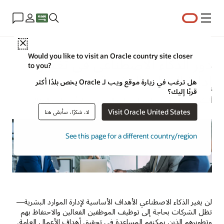
القائمة
Close
Would you like to visit an Oracle country site closer
دور الذكاء الاصطناعي في تغيير
to you?
إدارة الموارد البشرية
هل ترغب في زيارة موقع ويب لـ Oracle يخص بلدًا أكثر
قربًا إليك؟
أليكس تشان | خبير استراتيجيات المحتوى | 7 أغسطس 2024
Visit Oracle United States
لا، شكرًا، سأبقى هنا
See this page for a different country/region
لن يغير الذكاء الاصطناعي الأهداف الأساسية لإدارة الموارد البشرية—
تظل الشركات بحاجة إلى توظيف الموظفين الفعالين والاحتفاظ بهم
وتطويرهم الذين يمكنهم المساعدة في تحقيق أهداف الأعمال العامة.