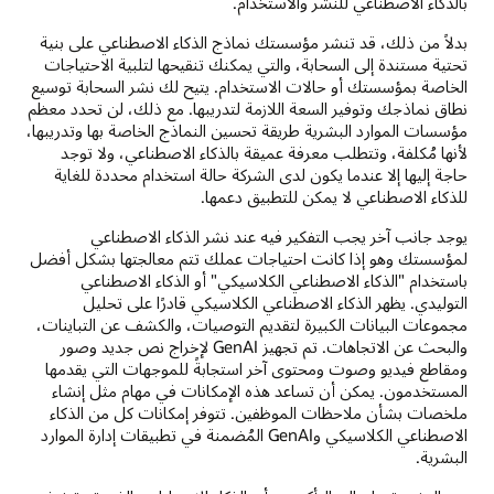
بالذكاء الاصطناعي للنشر والاستخدام.
بدلاً من ذلك، قد تنشر مؤسستك نماذج الذكاء الاصطناعي على بنية
تحتية مستندة إلى السحابة، والتي يمكنك تنقيحها لتلبية الاحتياجات
الخاصة بمؤسستك أو حالات الاستخدام. يتيح لك نشر السحابة توسيع
نطاق نماذجك وتوفير السعة اللازمة لتدريبها. مع ذلك، لن تحدد معظم
مؤسسات الموارد البشرية طريقة تحسين النماذج الخاصة بها وتدريبها،
لأنها مُكلفة، وتتطلب معرفة عميقة بالذكاء الاصطناعي، ولا توجد
حاجة إليها إلا عندما يكون لدى الشركة حالة استخدام محددة للغاية
للذكاء الاصطناعي لا يمكن للتطبيق دعمها.
يوجد جانب آخر يجب التفكير فيه عند نشر الذكاء الاصطناعي
لمؤسستك وهو إذا كانت احتياجات عملك تتم معالجتها بشكل أفضل
باستخدام "الذكاء الاصطناعي الكلاسيكي" أو الذكاء الاصطناعي
التوليدي. يظهر الذكاء الاصطناعي الكلاسيكي قادرًا على تحليل
مجموعات البيانات الكبيرة لتقديم التوصيات، والكشف عن التباينات،
والبحث عن الاتجاهات. تم تجهيز GenAI لإخراج نص جديد وصور
ومقاطع فيديو وصوت ومحتوى آخر استجابةً للموجهات التي يقدمها
المستخدمون. يمكن أن تساعد هذه الإمكانات في مهام مثل إنشاء
ملخصات بشأن ملاحظات الموظفين. تتوفر إمكانات كل من الذكاء
الاصطناعي الكلاسيكي وGenAI المُضمنة في تطبيقات إدارة الموارد
البشرية.