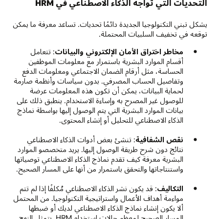
التحديات التي تواجه الذكاء الاصطناعي في HRM
يشكل تبني التكنولوجيا الجديدة دائمًا تحديات. تساعد معرفة ما يمكن
توقعه في تخفيف السلبيات المحتملة.
مخاطر اختراق الأمان الإلكتروني والبيانات
: تتعامل
أقسام الموارد البشرية باستمرار مع معلومات الموظفين
الحساسة، مثل أرقام الضمان الاجتماعي ومعلومات الدفع
وتفاصيل الحساب المصرفي. بدون سياسات وأنظمة صارمة
لحماية البيانات، يمكن أن تكون هذه المعلومات عرضة
للوصول غير المصرح به وإساءة الاستخدام. ينطبق ذلك على
بيانات الموارد البشرية التي يتم الوصول إليها بواسطة نماذج
الذكاء الاصطناعي للتحليل أو إنشاء المحتوى.
نقص الشفافية
: تنشئ بعض أدوات الذكاء الاصطناعي
نتائج دون شرح طريقة الوصول إليها. يريد متخصصو الموارد
البشرية معرفة كيف تقدم نماذج الذكاء الاصطناعي توصياتها
واستنتاجاتها والتحقق باستمرار من أنها على المسار الصحيح.
التكاليف
: قد يكون نشر الذكاء الاصطناعي مُكلفًا إذا لم تتم
مواءمة أهداف الأعمال واستراتيجية التكنولوجيا. من المحتمل
ألا يكون إنشاء نماذج الذكاء الاصطناعي لديك أو ضبطها
المسار الصحيح لمعظم حالات استخدام HRM. يتمثل النهج