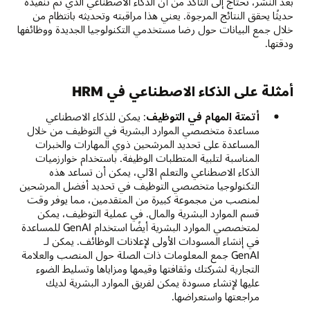
بعد النشر، تحتاج إلى التأكد من أن الذكاء الاصطناعي الذي تم تنفيذه
حديثًا يحقق النتائج المرجوة. يعني هذا مراقبته وتحديثه بانتظام من
خلال جمع البيانات حول رضا مستخدمي التكنولوجيا الجديدة ووظائفها
ودقتها.
أمثلة على الذكاء الاصطناعي في HRM
أتمتة المهام في التوظيف
: يمكن للذكاء الاصطناعي
مساعدة متخصصي الموارد البشرية في التوظيف من خلال
المساعدة على تحديد المرشحين ذوي المهارات والخبرات
المناسبة لتلبية المتطلبات الوظيفة. باستخدام خوارزميات
الذكاء الاصطناعي والتعلم الآلي، يمكن أن تساعد هذه
التكنولوجيا متخصصي التوظيف في تحديد أفضل المرشحين
لمنصب من مجموعة كبيرة من المتقدمين، مما يوفر وقت
قسم الموارد البشرية والمال. في عملية التوظيف، يمكن
لمتخصصي الموارد البشرية أيضًا استخدام GenAI للمساعدة
في إنشاء المسودات الأولى لإعلانات الوظائف. يمكن لـ
GenAI جمع المعلومات ذات الصلة حول المنصب والعلامة
التجارية لشركتك وثقافتها وقيمها ومزاياها وتسليط الضوء
عليها لإنشاء مسودة يمكن لفريق الموارد البشرية لديك
مراجعتها واستعراضها.