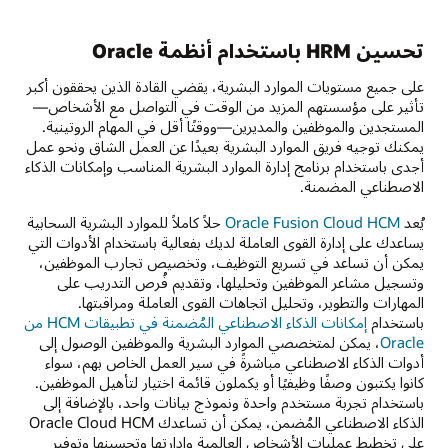
تحسين HRM باستخدام أنظمة Oracle
على جميع مستويات الموارد البشرية، يقضي القادة الذين يحققون أكبر
تأثير على مؤسستهم المزيد من الوقت في التواصل مع الأشخاص—
المستجدين والموظفين والمديرين—ووقتًا أقل في المهام الروتينية.
يمكنك توجيه فريق الموارد البشرية بعيدًا عن العمل الشاق ونحو عمل
أجدى باستخدام برنامج إدارة الموارد البشرية المناسب وإمكانات الذكاء
الاصطناعي المضمنة.
يُعد
Oracle Fusion Cloud HCM
حلاً كاملاً للموارد البشرية السحابية
يساعدك على إدارة القوى العاملة لديك بفعالية باستخدام الأدوات التي
يمكن أن تساعد في تسريع التوظيف، وتخصيص تجارب الموظفين،
وتسجيل مشاعر الموظفين وتحليلها، وتقديم فُرص التدريب على
المهارات والتطوير، وتحليل اتجاهات القوى العاملة ومراقبتها.
باستخدام
إمكانات الذكاء الاصطناعي المُضمنة في تطبيقات HCM من
Oracle
، يمكن لمتخصصي الموارد البشرية والموظفين الوصول إلى
أدوات الذكاء الاصطناعي مباشرةً في سير العمل الخاص بهم، سواء
كانوا يكتبون وصفًا وظيفيًا أو يكملون قائمة اختيار لتأهيل الموظفين.
باستخدام تجربة مستخدم واحدة ونموذج بيانات واحد، بالإضافة إلى
الذكاء الاصطناعي المُضمن، يمكن أن تساعدك Oracle Cloud HCM
على تخطيط عمليات الأشخاص العالمية وإدارتها وتحسينها وتوفير