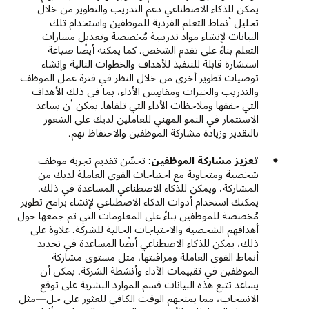
يمكن للذكاء الاصطناعي دعم التدريب والتطوير من خلال
تحليل أنماط التعلم الفردية للموظفين واستخدام تلك
البيانات لإنشاء مواد تدريبية مُخصصة وتعديل مسارات
التعلم بناءً على تقدم الشخص. كما يمكنه أيضًا صياغة
استشارة قابلة للتنفيذ للأهداف والخطوات التالية وإنشاء
توصيات تطوير أخرى من خلال النظر في فترة عمل الموظف
والتدريب والخبرات ومقاييس الأداء، بما في ذلك الأهداف
التي حققها وملاحظات الأداء التي تلقاها. يمكن أن يساعد
الاستثمار في النمو المهني للعاملين لديك على الشعور
بالتقدير وزيادة مشاركة الموظفين والاحتفاظ بهم.
تعزيز مشاركة الموظفين
: تحسِّن تقديم تجربة موظف
شخصية ومتجاوبة مع احتياجات القوى العاملة لديك من
المشاركة، ويمكن للذكاء الاصطناعي المساعدة في ذلك.
يمكنك استخدام أدوات الذكاء الاصطناعي لإنشاء برامج تطوير
مُخصصة للموظفين بناءً على المعلومات التي تم جمعها حول
أهدافهم الشخصية والاحتياجات الحالية للشركة. علاوة على
ذلك، يمكن للذكاء الاصطناعي أيضًا المساعدة في تحديد
أنماط القوى العاملة ومراقبتها، مثل مستوى مشاركة
الموظفين في تقييمات الأداء وأنشطة الشركة. يمكن أن
يساعد تتبع هذه البيانات قسم الموارد البشرية على توقع
الانسحاب، مما يمنحهم الوقت الكافي للعثور على حل—مثل