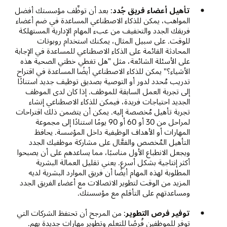
تأهيل أعضاء فريق جُدد
: بعد أن توظِّف مؤسستك أفضل
المواهب، يمكن للذكاء الاصطناعي المساعدة في ضم أعضاء
فريقك الجدد والتخفيف من عبء المهام الإدارية المستهلكة
للوقت. على سبيل المثال، يمكنك استخدام روبوتات
المحادثة القائمة على الذكاء الاصطناعي للمساعدة في الإجابة
على الأسئلة الشائعة، مثل "هل تغطي خطتي الصحية هذه
الأشياء؟" يمكن للذكاء الاصطناعي أيضًا المساعدة في اقتراح
تدريب مُحدد لدور أو التوصية بصديق توظيف جديد استنادًا
إلى تجربة العمل السابقة للموظف. إذا كان لدى الموظف
الجديد احتياجات فريدة، فيمكن للذكاء الاصطناعي إنشاء
تجربة تأهيل مُخصصة إليه. يمكن أن يتضمن ذلك اقتراحات
لمراحل من 30 أو 60 أو 90 يومًا استنادًا إلى مجموعة
المهارات أو الأهداف الوظيفية داخل المؤسسة. يحافظ
التأهيل المُخصص والفعَّال على مشاركة موظفيك الجدد
ويجعل الانطباع الأول مناسبًا، مما يساعدهم على أن يصبحوا
أكثر إنتاجية بشكل أسرع. يعني تقليل العمالة البشرية
المطلوبة لهذه المهام أيضًا أن فريق الموارد البشرية لديه
المزيد من الوقت لتطوير الاتصالات مع أعضاء الفريق الجدد
ومساعدتهم على التأقلم مع مؤسستك.
توفير فرص التطوير
: من المرجح أن تحتفظ الشركات التي
توفر للموظفين فُرصًا للتعلم وتطوير مهارات جديدة بهم.