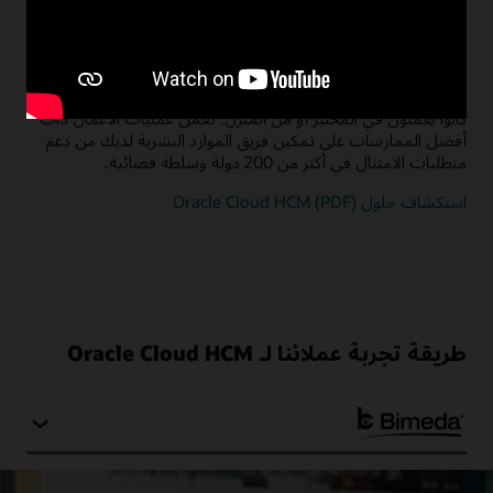
فكر عالميًا، تصرف محليًا
استخدم ممارسات متسقة للموارد البشرية في كل بلد تتعامل فيه مع
قواعد مفصلة وسير عمل فريد لأنواع مختلفة من الموظفين، سواء
كانوا يعملون في المختبر أو من المنزل. تعمل عمليات الأعمال ذات
أفضل الممارسات على تمكين فريق الموارد البشرية لديك من دعم
متطلبات الامتثال في أكثر من 200 دولة وسلطة قضائية.
استكشاف حلول Oracle Cloud HCM (PDF)
طريقة تجربة عملائنا لـ Oracle Cloud HCM