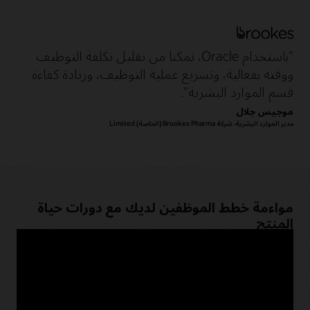
"باستخدام Oracle، تمكنا من تقليل تكلفة التوظيف
ووقته بفعالية، وتسريع عملية التوظيف، وزيادة كفاءة
قسم الموارد البشرية".
موجيس جلال
مدير الموارد البشرية، شركة Brookes Pharma (الخاصة) Limited
مواءمة خطط الموظفين لديك مع دورات حياة
المنتج
مع تغير دورات حياة المنتج أو نمو أعمالك، استفد من نمذجة ماذا لو
باستخدام أدوات السحب والإفلات لفهم تأثير قرارات تخطيط
الموظفين عبر الموارد البشرية والإدارة المالية والعمليات.
استكشف Oracle Core Human Resources