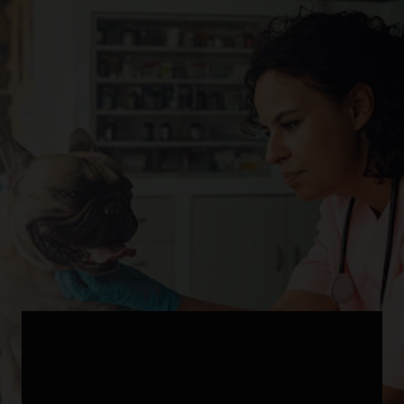
عندما تعرض الموظفون لـ Covid-19، عرف
Bimeda أن جداول بيانات Excel لن تكفي.