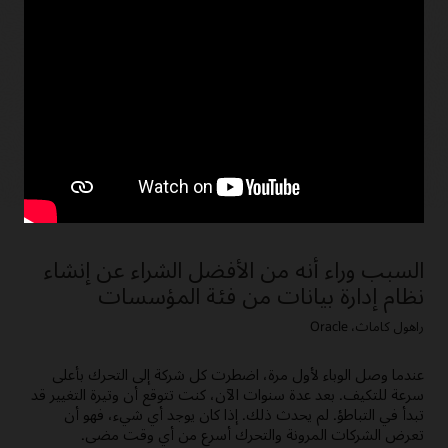
تكوين أذونات لضمان مشاركة البيانات الآمنة والوصول إلى
المستخدم وإنفاذ السياسات التي تحفز من يمكنه الموافقة على
التغييرات على أي مستوى وبأي ترتيب. يتم تسجيل كل إجراء
سير عمل، بحيث يمكن للمراجعين الداخليين والخارجيين
المراجعة.
شاهد الفيديو الخاص باستعراض EDM (8:00)
السبب وراء أنه من الأفضل الشراء عن إنشاء
نظام إدارة بيانات من فئة المؤسسات
راهول كاماث، Oracle
عندما وصل الوباء لأول مرة، اضطرت كل شركة إلى التحرك بأعلى
سرعة للتكيف. بعد عدة سنوات الآن، كنت تتوقع أن وتيرة التغيير قد
تبدأ في التباطؤ. لم يحدث ذلك. إذا كان يوجد أي شيء، فهو أن
تعرض الشركات المرونة والتحرك أسرع من أي وقت مضى.