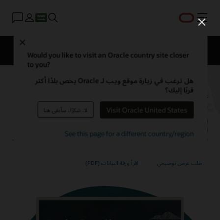
القائمة
Close
EPM Products
المقارنة
Would you like to visit an Oracle country site closer
to you?
هل ترغب في زيارة موقع ويب لـ Oracle يخص بلدًا أكثر
إدارة بيانات المؤسسة من Oracle
قربًا إليك؟
Visit Oracle United States
لا، شكرًا، سأبقى هنا
التكيف والاستجابة للتغيير بشكل أسرع وأكثر فعالية من خلال إدارة بياناتك
الرئيسية، سواء ترحيل تطبيق إلى السحابة؛ أو إدارة تأثيرات عمليات الدمج
See this page for a different country/region
والاستحواذ؛ أو تسوية اختلافات بيانات التعريف عبر وظائف وتطبيقات الأعمال.
طلب عرض توضيحي
اقرأ ورقة البيانات (PDF)