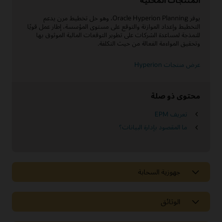
المنتجات المحلية
يوفر Oracle Hyperion Planning، وهو حل تخطيط مرن يدعم
التخطيط وإعداد الموازنة والتوقع على مستوى المؤسسة، إطار عمل قويًا
للنمذجة لمساعدة الشركات على تطوير التوقعات المالية الموثوق بها
وتحقيق المواءمة الفعالة من حيث التكلفة.
عرض منتجات Hyperion
محتوى ذو صلة
تعريف EPM
ما المقصود بإدارة البيانات؟
جهوزية السحابة
الوثائق