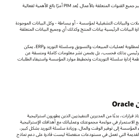
إن إدارة معلومات المنتجات (PIM) هي نظام يتعامل مع معلومات المنتجات عبر جميع القنوات المتعلقة بالأعمال. يُعد PIM أمرًا بالغ الأهمية لفعالية
لات والبيانات التشغيلية لمؤسسة - أو ببساطة - وكل البيانات الموجودة
ة البيانات الرئيسية بيانات المنتج وكذلك أي وجميع البيانات المتعلقة
عندما يمكنك مشاركة نفس المصدر، وهو مصدر واحد لبيانات المنتج الدقيقة المطلوبة لعمليات المبيعات والتسويق وسلسلة التوريد وERP، يمكن
ات الرئيسي بذلك فحسب، بل يضمن نشر معلومات كاملة ومتسقة عن
أنظمة إدارة سلسلة التوريدات وتخطيط موارد المؤسسة واستيفاء الطلبات
O
رات، بدءًا من المديرين التنفيذيين الذين يطورون استراتيجية
مع الاستمرار في مواءمة مجموعتك وعملياتك مع أهدافك الإستراتيجية
ء المؤسسة إلى توفير الوقت والمال، وزيادة سلسلة التوريد بشكل كبير،
ظمة القديمة التي تعمل في مستودعات منفصلة ليست قادرة على دعم نماذج