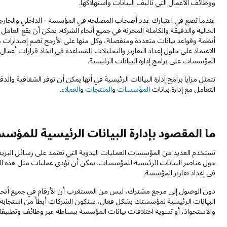
ووظائف الأعمال التي تأليف البيانات واستهلاكها.
عندما تضع في اعتبارك عدد أصحاب المصلحة في المؤسسة - الداخلي والخار
الحالية والدقيقة والكاملة المخزنة في جميع أنحاء الشركة. يمكن أن يقع العام
أنظمة وقواعد بيانات متعددة ومنفصلة، وكل منها على الأرجح تضم إصدارات 
الاعتماد على حلول إعداد التقارير والتحليلات للمساعدة في اتخاذ قرارات أعمال
المؤسسات على برامج إدارة البيانات الرئيسية.
تتمثل مزايا برامج إدارة البيانات الرئيسية في أنها يمكن أن توفر الشفافية وا
التعامل مع إدارة بيانات
المؤسسات
و
المنتجات
و
العملاء
.
ما المقصود بإدارة البيانات الرئيسية للمؤس
تستخدم العديد من المؤسسات العمليات اليدوية التي تعتمد على رسائل البريد ال
حول عناصر البيانات الرئيسية للمؤسسات. يمكن أن تؤدي عمليات مثل هذه الع
في إعداد تقارير المؤسسة.
دون الوصول إلى مرجع مشترك، ليس من المستغرب أن الأرقام في جميع أنحاء ا
البيانات الرئيسية لمؤسستك بشكل فعال، ستكون الشركات أبطأ من استجابة للتغي
والاستحواذ، أو تسوية اختلافات بيانات المؤسسة ببساطة عبر وظائف وتطبيقا