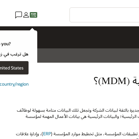
o you?
هل ترغب في زيارة موقع ويب لـ e
nited States
M)؟
t country/region
جيا التي توفر رؤية جديرة بالثقة لبيانات الشركة وتجعل تلك البيانات متاحة بسهولة لوظائف
M)، من المهم أولاً تحديد البيانات الرئيسية؛ والبيانات الرئيسية هي بيانات الأعمال المهمة لمؤسسة
عبر تطبيقات المؤسسة، مثل تخطيط موارد المؤسسة (
ERP
)، وإدارة علاقات