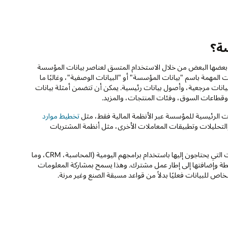
سة؟
عضها البعض من خلال الاستخدام المتسق لعناصر بيانات المؤسسة
المهمة باسم "بيانات المؤسسة" أو "البيانات الوصفية"، وغالبًا ما
نات مرجعية، وأصول بيانات رئيسية. يمكن أن تتضمن أمثلة بيانات
 وقطاعات السوق، وفئات المنتجات، والمزيد.
ت الرئيسية للمؤسسة عبر الأنظمة المالية فقط، مثل
تخطيط موارد
قارير والتحليلات وتطبيقات المعاملات الأخرى، مثل أنظمة المشتريات
مع نظام لإدارة البيانات الرئيسية بالمؤسسة، يعمل الموظفون لديك مع البيانات التي يحتاجون إليها باستخدام برامجهم اليومية (المحاسبة، CRM، وما
شطة وإضافتها إلى إطار عمل مشترك. وهذا يسمح بمشاركة المعلومات
ص للبيانات فعليًا بدلاً من قواعد مسبقة الصنع وغير مرنة.