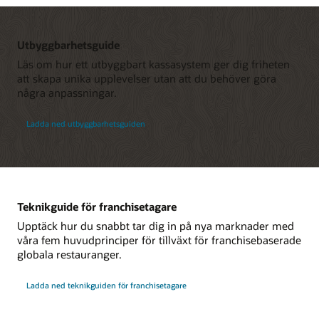
Utbyggbarhetsguide
Läs om hur ett utbyggbart kassasystem ger dig friheten
att skapa unika upplevelser utan att du behöver göra
några anpassningar.
Ladda ned utbyggbarhetsguiden
Teknikguide för franchisetagare
Upptäck hur du snabbt tar dig in på nya marknader med
våra fem huvudprinciper för tillväxt för franchisebaserade
globala restauranger.
Ladda ned teknikguiden för franchisetagare