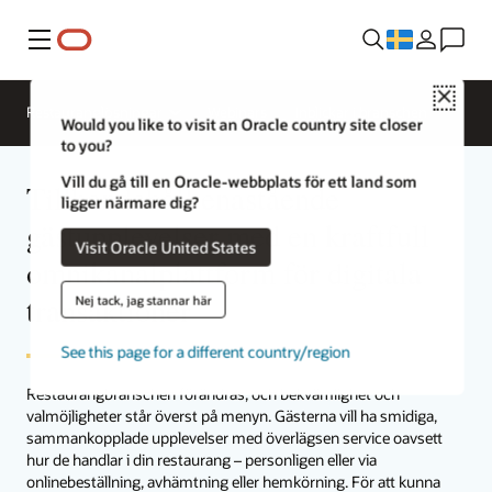
Meny
Close
Restauranglösningar
Webinars
Inblickar i branschen
Would you like to visit an Oracle country site closer
to you?
Vill du gå till en Oracle-webbplats för ett land som
Tillhandahåll enastående
ligger närmare dig?
gästupplevelser med en kraftfull
Visit Oracle United States
omnikanalplattform för digitala
transaktioner
Nej tack, jag stannar här
See this page for a different country/region
Restaurangbranschen förändras, och bekvämlighet och
valmöjligheter står överst på menyn. Gästerna vill ha smidiga,
sammankopplade upplevelser med överlägsen service oavsett
hur de handlar i din restaurang – personligen eller via
onlinebeställning, avhämtning eller hemkörning. För att kunna