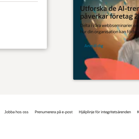
e AI-trender som
öretag 2026
eminarier och ta reda på
n kan förbereda sig.
etsärenden
Kontakta oss
Facebook
X
LinkedIn
YouTube