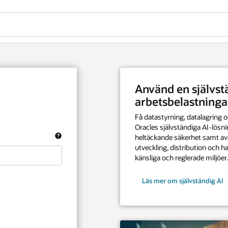
Wo
självständig AI för kritiska
Vi
di
stningar
datalagring och regelefterlevnad med
diga AI-lösningar. Använd en robust och
het samt avancerade kontroller för
Se
bution och hantering av AI-modeller i
rade miljöer.
vständig AI