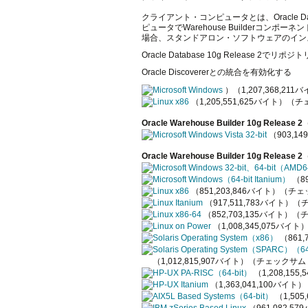
クライアント・コンピュータとは、Oracle Da
ピュータでWarehouse Builderコン
場合、スタンドアロン・ソフトウェアのイン
Oracle Database 10g Release 2でリ
Oracle Discovererとの統合を有効化する
Microsoft Windows
）（1,207,368,211
Linux x86
（1,205,551,625バイト）（チ
Oracle Warehouse Builder 10g Release 2
Microsoft Windows Vista 32-bit
（903,14
Oracle Warehouse Builder 10g Release 2
Microsoft Windows 32-bit、64-bit（AM
Microsoft Windows（64-bit Itanium）
（8
Linux x86
（851,203,846バイト）（チェッ
Linux Itanium
（917,511,783バイト）（チ
Linux x86-64
（852,703,135バイト）（チ
Linux on Power
（1,008,345,075バイト
Solaris Operating System（x86）
（861
Solaris Operating System（SPARC）（64
（1,012,815,907バイト）（チェックサム -
HP-UX PA-RISC（64-bit）
（1,208,15
HP-UX Itanium
（1,363,041,100バイト
AIX5L Based Systems（64-bit）
（1,50