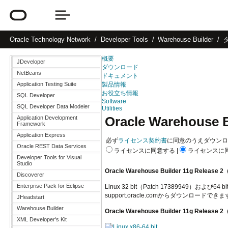
Oracle
Technology Network
Developer Tools
Warehouse Builder
概要
JDeveloper
ダウンロード
NetBeans
ドキュメント
Application Testing Suite
製品情報
お役立ち情報
SQL Developer
Software
SQL Developer Data Modeler
Utilities
Oracle Warehous
Application Development
Framework
Application Express
必ず
ライセンス契約書
に同意のうえダウンロ
Oracle REST Data Services
ライセンスに
同意する
|
ライセンスに
Developer Tools for Visual
Studio
Oracle Warehouse Builder 11g Rel
Discoverer
Enterprise Pack for Eclipse
Linux 32 bit（Patch 17389949）および64 b
support.oracle.comからダウンロードでき
JHeadstart
Warehouse Builder
Oracle Warehouse Builder 11g Rel
XML Developer's Kit
Linux x86-64 bit