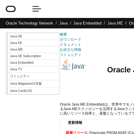
Oracle
Technology Network
Java
Java Embedded
Java ME
Or
概要
Java SE
ダウンロード
Java EE
ドキュメント
Java ME
お役立ち情報
コミュニティ
Java SE Subscription
Java Embedded
Oracle
Java TV
コミュニティ
Java Magazine日本版
Java Card(US)
Oracle Java ME Embeddedは
るJava MEテクノロジーを活用するJava
に高いリソース効率と、基盤となっているプ
更新情報
新着リリース
:
Freescale FRDM-K64F (Co