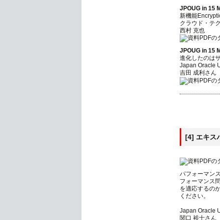
JPOUG in 15 M
新機能Encryp
クラウド・テ
西村 克也
JPOUG in 15 M
進化したのは
Japan Oracle
吉田 成利さん
[4] エ
パフォーマン
フォーマンス
を適応するの
ください。
Japan Oracle
関口 裕士さん