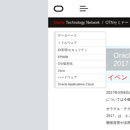
Oracle
Technology Network
OTNセミナ
データベース
ミドルウェア
ID管理/セキュリティ
Orac
EPM/BI
2017
OS/仮想化
Java
イベン
ハードウェア
Oracle Applications Cloud
2017年3月
については今
オラクル・テクノ
2017」は、
開発背景や活