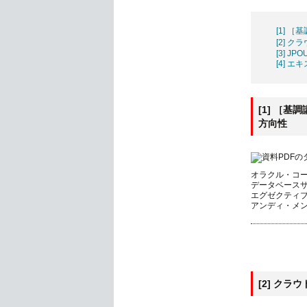
[1] 
[2] ク
[3] JPO
[4] 
[1] ［
方向性
オラクル・コ
データベース
エグゼクティ
アンディ・メ
[2] クラ