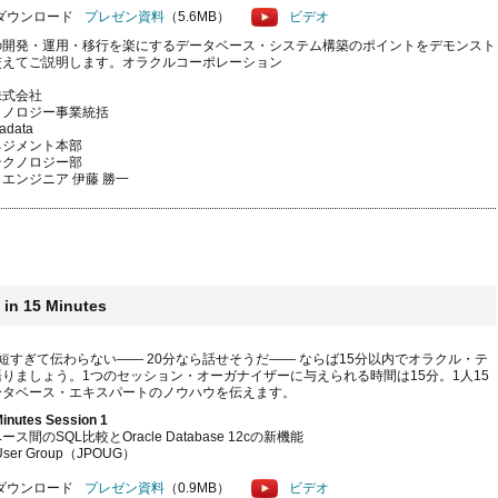
プレゼン資料
（5.6MB）
ビデオ
の開発・運用・移行を楽にするデータベース・システム構築のポイントをデモンスト
交えてご説明します。オラクルコーポレーション
株式会社
クノロジー事業統括
adata
ネジメント本部
テクノロジー部
エンジニア 伊藤 勝一
 in 15 Minutes
短すぎて伝わらない―― 20分なら話せそうだ―― ならば15分以内でオラクル・テ
りましょう。1つのセッション・オーガナイザーに与えられる時間は15分。1人15
ータベース・エキスパートのノウハウを伝えます。
inutes Session 1
間のSQL比較とOracle Database 12cの新機能
 User Group（JPOUG）
プレゼン資料
（0.9MB）
ビデオ