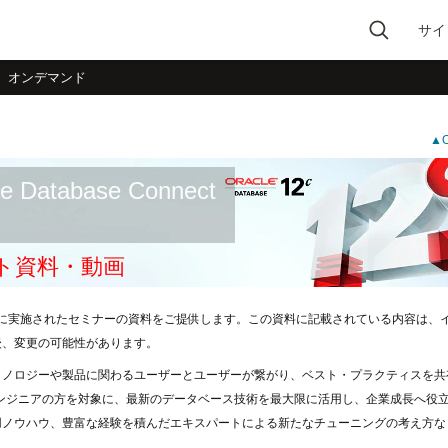
サイ
Type 2 or more
ー オンデマンド
characters for results.
▲
le Database Connect
ト資料・動画
8日に実施されたセミナーの資料をご提供します。この資料に記載されている内容は、
後、変更の可能性があります。
ロジーや製品に関わるユーザーとユーザーが繋がり、ベスト・プラクティスを共有する場である
エンジニアの方を対象に、最新のデータベース技術を最大限に活用し、企業成長へ役
用ノウハウ、豊富な経験を積んだエキスパートによる新たなチューニングの考え方な