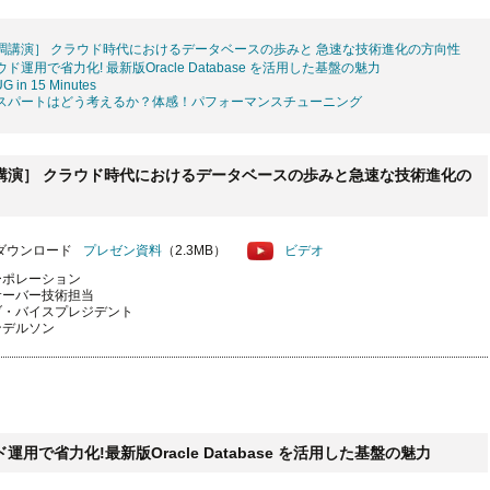
［基調講演］ クラウド時代におけるデータベースの歩みと 急速な技術進化の方向性
ラウド運用で省力化! 最新版Oracle Database を活用した基盤の魅力
UG in 15 Minutes
エキスパートはどう考えるか？体感！パフォーマンスチューニング
基調講演］ クラウド時代におけるデータベースの歩みと急速な技術進化の
プレゼン資料
（2.3MB）
ビデオ
ーポレーション
サーバー技術担当
ブ・バイスプレジデント
ンデルソン
ウド運用で省力化!最新版Oracle Database を活用した基盤の魅力