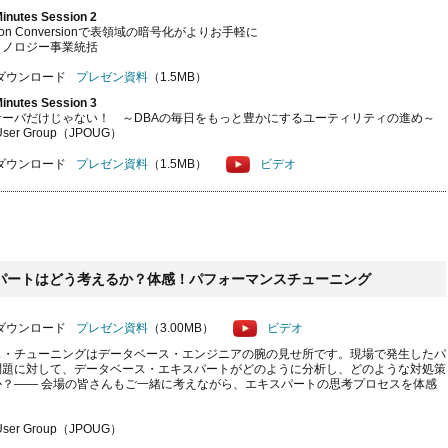
inutes Session 2
tion Conversionで表領域の暗号化がよりお手軽に
クノロジー事業統括
プレゼン資料
（1.5MB）
inutes Session 3
サーバだけじゃない！ ～DBAの毎日をもっと豊かにするユーティリティの進め～
 User Group（JPOUG）
プレゼン資料
（1.5MB）
ビデオ
キスパートはどう考えるか？体感！パフォーマンスチューニング
プレゼン資料
（3.00MB）
ビデオ
ス・チューニングはデータベース・エンジニアの腕の見せ所です。現場で発生したパ
問題に対して、データベース・エキスパートがどのように分析し、どのような対処策
か？―― 会場の皆さんもご一緒に考えながら、エキスパートの思考プロセスを体感
 User Group（JPOUG）