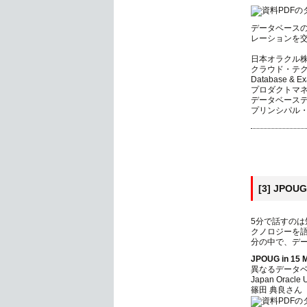
データベース
レーションを
日本オラクル
クラウド・テ
Database & Ex
プロダクトマ
データベース
プリンシパル・
[3] JPOUG
5分で話すのは
クノロジーを語
分の中で、デ
JPOUG in 15 M
異なるデータベース
Japan Oracle
篠田 典良さん