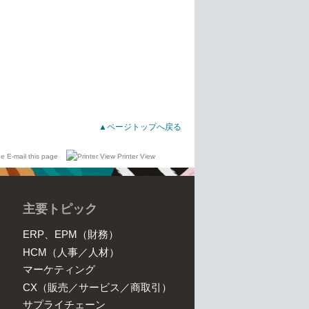
▲ページトップへ戻る
E-mail this page
Printer View
主要トピック
ERP、EPM（財務）
HCM（人事／人材）
マーケティング
CX（販売／サービス／商取引）
サプライチェーン