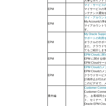
大事なポイント
マイ・サービス
EPM
マイサービスの
ンテナンス通知
マイ・アカウン
My Accoun
EPM
マイアカウント
す。
My Oracle Suppo
サポートの利用
EPM
オラクルのサポ
また、クラウド
てもご紹介しま
EPM Cloud
EPM
EPM に関する
EPM Clou
EPM Cloud
EPM Clou
EPM
クラウドサービ
計画停止が行わ
このビデオで、
Customer C
Customer C
番外編
た。 お客様同士の
ト、セミナー、
Oracle EP