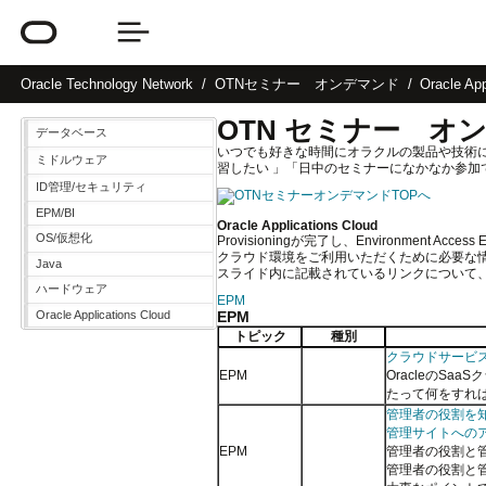
Oracle
Technology Network
OTNセミナー オンデマンド
Oracle App
OTN セミナー オ
データベース
いつでも好きな時間にオラクルの製品や技術
ミドルウェア
習したい 」「日中のセミナーになかなか参
ID管理/セキュリティ
EPM/BI
Oracle Applications Cloud
OS/仮想化
Provisioningが完了し、Environment A
クラウド環境をご利用いただくために必要な
Java
スライド内に記載されているリンクについて、
ハードウェア
EPM
Oracle Applications Cloud
EPM
トピック
種別
クラウドサービ
EPM
OracleのS
たって何をすれ
管理者の役割を
管理サイトへの
EPM
管理者の役割と
管理者の役割と