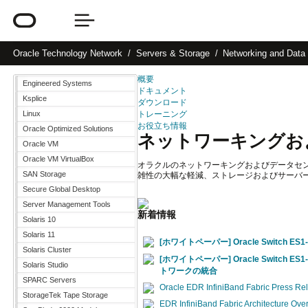
Oracle
Technology Network
Servers & Storage
Networking and Data 
概要
Engineered Systems
ドキュメント
Ksplice
ダウンロード
Linux
トレーニング
お役立ち情報
Oracle Optimized Solutions
ネットワーキングお
Oracle VM
Oracle VM VirtualBox
オラクルのネットワーキングおよびデータセ
SAN Storage
雑性の大幅な軽減、ストレージおよびサーバ
Secure Global Desktop
Server Management Tools
新着情報
Solaris 10
Solaris 11
[ホワイトペーパー] Oracle Switch E
Solaris Cluster
[ホワイトペーパー] Oracle Switch 
Solaris Studio
トワークの統合
SPARC Servers
Oracle EDR InfiniBand Fabric Press Re
StorageTek Tape Storage
EDR InfiniBand Fabric Architecture Ove