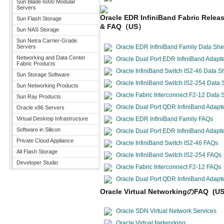
Sun Blade 6000 Modular
Servers
Oracle EDR InfiniBand Fabric 
Sun Flash Storage
& FAQ（US）
Sun NAS Storage
Sun Netra Carrier-Grade
Servers
Oracle EDR InfiniBand Family Data She
Networking and Data Center
Oracle Dual Port EDR InfiniBand Adapt
Fabric Products
Oracle InfiniBand Switch IS2-46 Data S
Sun Storage Software
Oracle InfiniBand Switch IS2-254 Data 
Sun Networking Products
Oracle Fabric Interconnect F2-12 Data 
Sun Ray Products
Oracle Dual Port QDR InfiniBand Adapt
Oracle x86 Servers
Virtual Desktop Infrastructure
Oracle EDR InfiniBand Family FAQs
Software in Silicon
Oracle Dual Port EDR InfiniBand Adapt
Private Cloud Appliance
Oracle InfiniBand Switch IS2-46 FAQs
All Flash Storage
Oracle InfiniBand Switch IS2-254 FAQs
Developer Studio
Oracle Fabric Interconnect F2-12 FAQs
Oracle Dual Port QDR InfiniBand Adap
Oracle Virtual NetworkingのFAQ (US
Oracle SDN Virtual Network Services
Oracle Virtual Networking