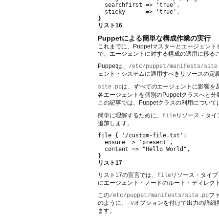
  searchfirst => 'true',

  sticky      => 'true',

リスト16
Puppetによる簡単な構成作業の実行
これまでに、Puppetマスターとエージェ
で、エージェントに対する構成の適用に移る
Puppetは、
/etc/puppet/manifests/site
ェント・システムに適用すべきリソースの定義
は、
すべての
エージェントに影響を
site.pp
各エージェントを個別のPuppetクラスへと分
この記事では、Puppetクラスの利用につい
簡単に理解するために、
リソース・タイ
file
追加します。
file { '/custom-file.txt':

  ensure => 'present',

  content => "Hello World",

リスト17
リスト17の宣言では、
リソース・タイプ
file
にエージェント・ノードのルート・ディレクトリに
この
フ
/etc/puppet/manifests/site.pp
のように、
オプションを付けて出力の詳細
-v
ます。