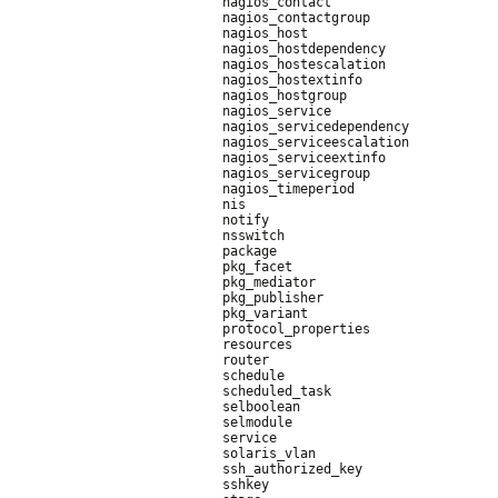
nagios_contact

nagios_contactgroup

nagios_host

nagios_hostdependency

nagios_hostescalation

nagios_hostextinfo

nagios_hostgroup

nagios_service

nagios_servicedependency

nagios_serviceescalation

nagios_serviceextinfo

nagios_servicegroup

nagios_timeperiod

nis

notify

nsswitch

package

pkg_facet

pkg_mediator

pkg_publisher

pkg_variant

protocol_properties

resources

router

schedule

scheduled_task

selboolean

selmodule

service

solaris_vlan

ssh_authorized_key

sshkey
