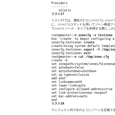
Providers

---------

リスト27
リスト27では、属性の1つに
zonecfg_expor
に、
コマンドを用いてゾーン構成フ
zonecfg
で
リソース・タイプを利用する際にこの
zone
root@master:~# 
zonecfg -z testzone
Use 'create' to begin configuring a 
zonecfg:testzone> 
create
create:Using system default template
zonecfg:testzone> 
export -f /tmp/zo
zonecfg:testzone> 
exit
root@master:~# 
cat /tmp/zone.cfg
create -b

set zonepath=/system/zones/%{zonenam
set autoboot=false

set autoshutdown=shutdown

set ip-type=exclusive

add anet

set linkname=net0

set lower-link=auto

set configure-allowed-address=true

set link-protection=mac-nospoof

set mac-address=auto

リスト28
マニフェスト内で次のようにゾーンを定義で