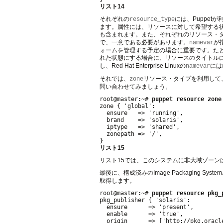
リスト14
それぞれの
には、Puppet
resource_type
ます。属性には、リソースに対して希望する
も含まれます。また、それぞれのリソース・
で、一意である必要があります。
が
namevar
ォームを管理する予定の場合に重要です。たとえば、Ora
れた状態にする場合に、リソースのタイトル
し、Red Hat Enterprise Linuxの
には
namevar
それでは、
リソース・タイプを利用して
zone
問い合わせてみましょう。
root@master:~# 
puppet resource zone
zone { 'global':

  ensure   => 'running',

  brand    => 'solaris',

  iptype   => 'shared',

  zonepath => '/',

リスト15
リスト15では、このシステムに非大域ゾーン
最後に、構成済みのImage Packaging 
取得します。
root@master:~# 
puppet resource pkg_
pkg_publisher { 'solaris':

  ensure      => 'present',

  enable      => 'true',

  origin      => ['http://pkg.oracle