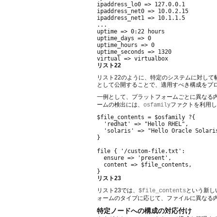
ipaddress_lo0 => 127.0.0.1

ipaddress_net0 => 10.0.2.15

ipaddress_net1 => 10.1.1.5

...

uptime => 0:22 hours

uptime_days => 0

uptime_hours => 0

uptime_seconds => 1320

リスト22
リスト22のように、特定のシステムに対し
として公開することで、適用すべき構成をプ
一例として、プラットフォームごとに異なる
ームの検出には、
ファクトを利用し
osfamily
$file_contents = $osfamily ?{

  'redhat' => "Hello RHEL",

  'solaris' => "Hello Oracle Solaris
}

file { '/custom-file.txt':

  ensure => 'present',

  content => $file_contents,

リスト23
リスト23では、
という新し
$file_contents
ォームのタイプに応じて、ファイルに異なる
特定ノードへの構成の対応付け