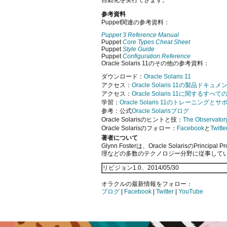
参考資料
Puppet関連の参考資料：
Puppet 3 Reference Manual
Puppet
Core Types Cheat Sheet
Puppet
Style Guide
Puppet
Configuration Reference
Oracle Solaris 11のその他の参考資料：
ダウンロード：
Oracle Solaris 11
アクセス：
Oracle Solaris 11の製品ドキュメ
アクセス：
Oracle Solaris 11に関するすべて
学習：
Oracle Solaris 11のトレーニングと
参考：公式
Oracle Solarisブログ
Oracle Solarisのヒントと技：
The Observator
Oracle Solarisのフォロー：
Facebook
と
Twitte
著者について
Glynn Fosterは、Oracle SolarisのPrincip
理などの多数のテクノロジー分野に従事して
リビジョン1.0、2014/05/30
オラクルの最新情報をフォロー：
ブログ
|
Facebook
|
Twitter
|
YouTube