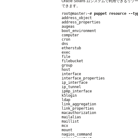
Oracle Solaris 11システムで利用でき
できます。
root@master:~# 
puppet resource --ty
address_object

address_properties

augeas

boot_environment

computer

cron

dns

etherstub

exec

file

filebucket

group

host

interface

interface_properties

ip_interface

ip_tunnel

ipmp_interface

k5login

ldap

link_aggregation

link_properties

macauthorization

mailalias

maillist

mcx

mount

nagios_command
