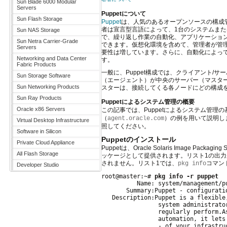
Sun Blade 6000 Modular
Servers
Puppetについて
Sun Flash Storage
Puppet
は、人気のあるオープンソースの構成管理ツー
者は宣言型言語によって、1台のシステムま
Sun NAS Storage
で、繰り返し作業の自動化、アプリケーショ
Sun Netra Carrier-Grade
できます。仮想化環境を含めて、管理者が管
Servers
要性は増しています。さらに、自動化によっ
Networking and Data Center
す。
Fabric Products
一般に、Puppet構成では、クライアント/
Sun Storage Software
（エージェント）が中央のサーバー（マスター
Sun Networking Products
スターは、接続してくる各ノードにどの構成
Sun Ray Products
Puppetによるシステム管理の概要
Oracle x86 Servers
この記事では、Puppetによるシステム管理
（
）の例を用いて説明しま
agent.oracle.com
Virtual Desktop Infrastructure
照してください。
Software in Silicon
Puppetのインストール
Private Cloud Appliance
Puppetは、Oracle Solaris Imag
All Flash Storage
ッケージとして提供されます。リスト1の出力から
されません。リスト1では、
コマン
pkg info
Developer Studio
root@master:~# 
pkg info -r puppet
          Name: system/management/pu
       Summary:Puppet - configuratio
   Description:Puppet is a flexible
                system administrato
                regularly perform.A
                automation, it lets
                - of your infrastru