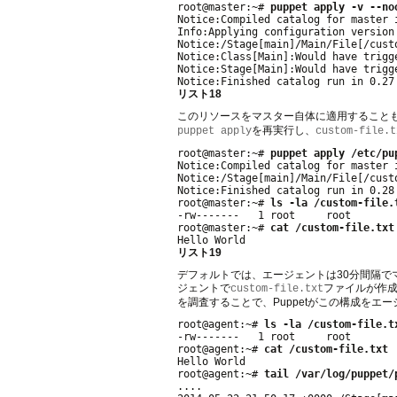
root@master:~# 
puppet apply -v --no
Notice:Compiled catalog for master 
Info:Applying configuration version 
Notice:/Stage[main]/Main/File[/cust
Notice:Class[Main]:Would have trigg
Notice:Stage[Main]:Would have trigg
リスト18
このリソースをマスター自体に適用することも
を再実行し、
puppet apply
custom-file.t
root@master:~# 
puppet apply /etc/pu
Notice:Compiled catalog for master 
Notice:/Stage[main]/Main/File[/cust
Notice:Finished catalog run in 0.28 
root@master:~# 
ls -la /custom-file.
-rw-------   1 root     root       
root@master:~# 
cat /custom-file.txt
リスト19
デフォルトでは、エージェントは30分間隔
ジェントで
ファイルが作
custom-file.txt
を調査することで、Puppetがこの構成をエ
root@agent:~# 
ls -la /custom-file.t
-rw-------   1 root     root       
root@agent:~# 
cat /custom-file.txt
Hello World

root@agent:~# 
tail /var/log/puppet/
....
