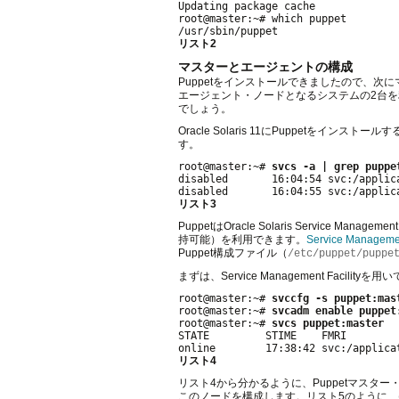
Updating package cache              
root@master:~# which puppet

リスト2
マスターとエージェントの構成
Puppetをインストールできましたので、次
エージェント・ノードとなるシステムの2台
でしょう。
Oracle Solaris 11にPuppet
す。
root@master:~# 
svcs -a | grep puppe
disabled       16:04:54 svc:/applica
リスト3
PuppetはOracle Solaris Service M
持可能）を利用できます。
Service Managem
Puppet構成ファイル（
/etc/puppet/puppe
まずは、Service Management Faci
root@master:~# 
svccfg -s puppet:mas
root@master:~# 
svcadm enable puppet
root@master:~# 
svcs puppet:master
STATE         STIME    FMRI

リスト4
リスト4から分かるように、Puppetマス
このノードを構成します。リスト5のように、