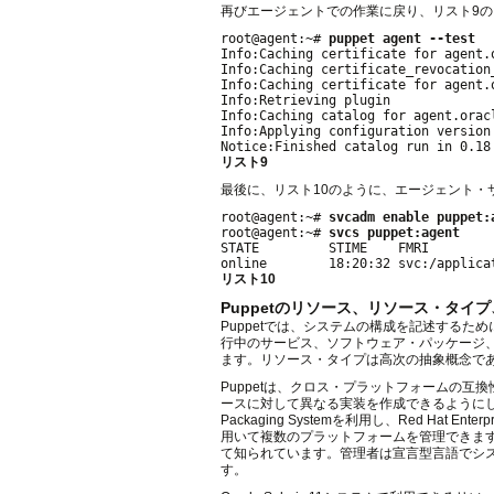
再びエージェントでの作業に戻り、リスト9
root@agent:~# 
puppet agent --test
Info:Caching certificate for agent.o
Info:Caching certificate_revocation_
Info:Caching certificate for agent.o
Info:Retrieving plugin

Info:Caching catalog for agent.oracl
Info:Applying configuration version 
リスト9
最後に、リスト10のように、エージェント・
root@agent:~# 
svcadm enable puppet:
root@agent:~# 
svcs puppet:agent
STATE         STIME    FMRI

リスト10
Puppetのリソース、リソース・タイ
Puppetでは、システムの構成を記述するため
行中のサービス、ソフトウェア・パッケージ
ます。リソース・タイプは高次の抽象概念で
Puppetは、クロス・プラットフォームの
ースに対して異なる実装を作成できるようにしています
Packaging Systemを利用し、Red Ha
用いて複数のプラットフォームを管理できます。このリソ
て知られています。管理者は宣言型言語でシ
す。