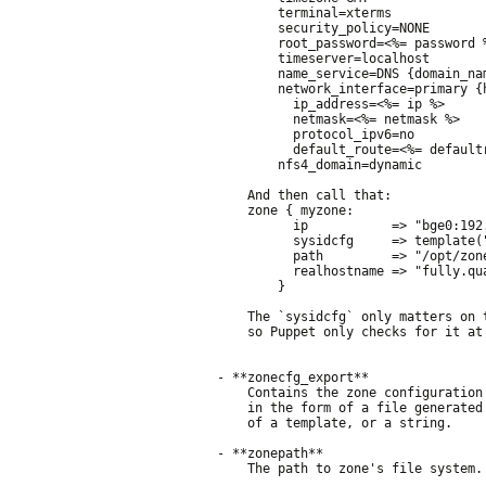
        terminal=xterms

        security_policy=NONE

        root_password=<%= password %
        timeserver=localhost

        name_service=DNS {domain_na
        network_interface=primary {
          ip_address=<%= ip %>

          netmask=<%= netmask %>

          protocol_ipv6=no

          default_route=<%= defaultr
        nfs4_domain=dynamic

    And then call that:

    zone { myzone:

          ip           => "bge0:192.
          sysidcfg     => template("
          path         => "/opt/zone
          realhostname => "fully.qua
        }

    The `sysidcfg` only matters on 
    so Puppet only checks for it at 
- **zonecfg_export**

    Contains the zone configuration
    in the form of a file generated
    of a template, or a string.

- **zonepath**

    The path to zone's file system.
