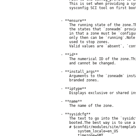
    This is set when providing a sy
    sysconfig SCI tool on first boot
- **ensure**

    The running state of the zone.T
    the states that `zoneadm` provid
    in that a zone must be `configur
    only then can be `running`.Note
    used to stop zones.

    Valid values are `absent`, `con
- **id**

    The numerical ID of the zone.Thi
    and cannot be changed.

- **install_args**

    Arguments to the `zoneadm` inst
    branded zones.

- **iptype**

    Displays exclusive or shared ins
- **name**

    The name of the zone.

- **sysidcfg**

    The text to go into the `sysidc
    booted.The best way is to use a 
    # $confdir/modules/site/template
        system_locale=en_US

        timezone=GMT
