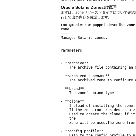
Oracle Solaris Zonesの管理
まずは、
リソース・タイプについて確認
zone
行して出力内容を確認します。
root@master:~# 
puppet describe zone
zone

====

Manages Solaris zones.

Parameters

----------

- **archive**

    The archive file containing an a
- **archived_zonename**

    The archived zone to configure a
- **brand**

    The zone's brand type

- **clone**

    Instead of installing the zone,
    If the zone root resides on a z
    used to create the clone; if it
    the

    zone will be used.The zone from
- **config_profile**

    Path to the config_profile to u