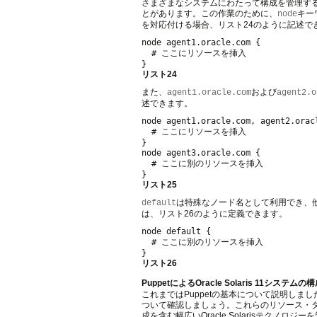
さまざまなシステムにわたって構成を管理す
とがあります。この作業のために、
キー
node
を対応付ける場合、リスト24のように記述で
node agent1.oracle.com {

  # ここにリソースを挿入

リスト24
また、
および
agent1.oracle.com
agent2.o
述できます。
node agent1.oracle.com, agent2.oracl
  # ここにリソースを挿入

}

node agent3.oracle.com {

  # ここに別のリソースを挿入

リスト25
は特殊なノード名として利用でき、
default
は、リスト26のように定義できます。
node default {

  # ここに別のリソースを挿入

}
リスト26
PuppetによるOracle Solaris 11システムの
これまではPuppetの基本について説明しました
ついて確認しましょう。これらのリソース・タイプに
成を含む幅広いOracle Solarisテクノロ