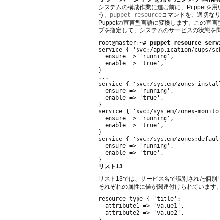
システムの構成作業に進む前に、Puppetを
う。
コマンドを、適切な
puppet resource
Puppetの宣言型言語に変換します。この
プを指定して、システムのサービスの状態を
root@master:~# 
puppet resource serv
service { 'svc:/application/cups/sch
  ensure => 'running',

  enable => 'true',

}

...

service { 'svc:/system/zones-install
  ensure => 'running',

  enable => 'true',

}

service { 'svc:/system/zones-monitor
  ensure => 'running',

  enable => 'true',

}

service { 'svc:/system/zones:default
  ensure => 'running',

  enable => 'true',

リスト13
リスト13では、サービス名で識別された個別
それぞれの属性に値が関連付けられています。
resource_type { 'title':

  attribute1 => 'value1',

  attribute2 => 'value2',
