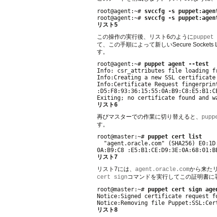
root@agent:~# 
svccfg -s puppet:agen
root@agent:~# 
svccfg -s puppet:agen
リスト5
この操作の実行後、リスト6のように
puppet 
て、この手順によって新しいSecure Sock
す。
root@agent:~# 
puppet agent --test
Info: csr_attributes file loading f
Info:Creating a new SSL certificate
Info:Certificate Request fingerprin
:D5:F8:93:36:15:55:0A:B9:C8:E5:B1:C
リスト6
再びマスターでの作業に切り替えると、
pupp
す。
root@master:~# 
puppet cert list
  "agent.oracle.com" (SHA256) E0:1D
リスト7
リスト7には、
から来た
agent.oracle.com
コマンドを実行してこの証明書に
cert sign
root@master:~# 
puppet cert sign age
Notice:Signed certificate request fo
リスト8