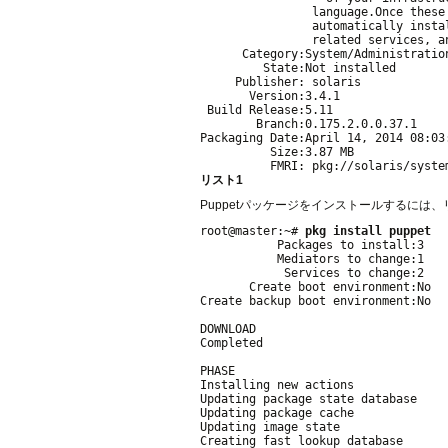
                language.Once these
                automatically insta
                related services, a
      Category:System/Administration
         State:Not installed

     Publisher: solaris

       Version:3.4.1

 Build Release:5.11

        Branch:0.175.2.0.0.37.1

Packaging Date:April 14, 2014 08:03:
          Size:3.87 MB

リスト1
Puppetパッケージをインストールするには
root@master:~# 
pkg install puppet
           Packages to install:3

           Mediators to change:1

            Services to change:2

       Create boot environment:No

Create backup boot environment:No

DOWNLOAD                           
Completed                          
PHASE                               
Installing new actions              
Updating package state database     
Updating package cache              
Updating image state                
Creating fast lookup database       