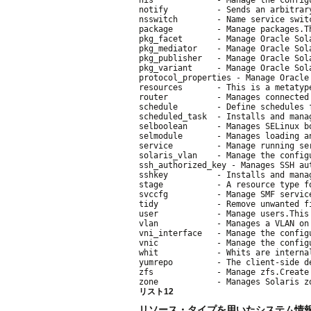
notify          - Sends an arbitrar
nsswitch        - Name service switc
package         - Manage packages.T
pkg_facet       - Manage Oracle Sola
pkg_mediator    - Manage Oracle Sola
pkg_publisher   - Manage Oracle Sola
pkg_variant     - Manage Oracle Sola
protocol_properties - Manage Oracle
resources       - This is a metatyp
router          - Manages connected 
schedule        - Define schedules 
scheduled_task  - Installs and mana
selboolean      - Manages SELinux b
selmodule       - Manages loading a
service         - Manage running se
solaris_vlan    - Manage the config
ssh_authorized_key - Manages SSH au
sshkey          - Installs and mana
stage           - A resource type f
svccfg          - Manage SMF servic
tidy            - Remove unwanted f
user            - Manage users.This
vlan            - Manages a VLAN on 
vni_interface   - Manage the config
vnic            - Manage the config
whit            - Whits are interna
yumrepo         - The client-side d
zfs             - Manage zfs.Create
リスト12
リソース・タイプを用いたシステム情