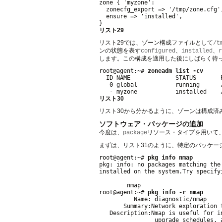
zone { 'myzone':

  zonecfg_export => '/tmp/zone.cfg',
  ensure => 'installed',

リスト29
リスト29では、ゾーン構成ファイルとして
/t
ンの状態を表す
、
、
configured
installed
r
します。この構成を適用した後にしばらく待
root@agent:~# 
zoneadm list -cv
  ID NAME             STATUS       
   0 global           running      
リスト30
リスト30から分かるように、ゾーンは構成済
ソフトウェア・パッケージの追加
今度は、
リソース・タイプを用いて、Im
package
まずは、リスト31のように、特定のパッケ
root@agent:~# 
pkg info nmap
pkg: info: no packages matching the
installed on the system.Try specifyi
        nmap

root@agent:~# 
pkg info -r nmap
          Name: diagnostic/nmap

       Summary:Network exploration 
   Description:Nmap is useful for i
                upgrade schedules, 