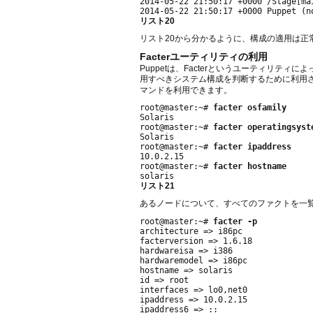
2014-05-22 21:50:17 +0000 /Stage[ma
リスト20
リスト20から分かるように、構成の適用は
Facterユーティリティの利用
Puppetは、Facterというユーティリテ
用すべきシステム構成を判断するために利用さ
マンドを利用できます。
root@master:~# 
facter osfamily
Solaris

root@master:~# 
facter operatingsyst
Solaris

root@master:~# 
facter ipaddress
10.0.2.15

root@master:~# 
facter hostname
リスト21
あるノードについて、すべてのファクトを一
root@master:~# 
facter -p
architecture => i86pc

facterversion => 1.6.18

hardwareisa => i386

hardwaremodel => i86pc

hostname => solaris

id => root

interfaces => lo0,net0

ipaddress => 10.0.2.15

ipaddress6 => ::
