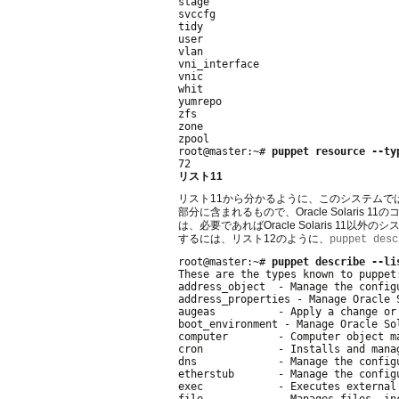
stage

svccfg

tidy

user

vlan

vni_interface

vnic

whit

yumrepo

zfs

zone

zpool

root@master:~# 
puppet resource --ty
リスト11
リスト11から分かるように、このシステムでは
部分に含まれるもので、Oracle Solar
は、必要であればOracle Solaris 
するには、リスト12のように、
puppet desc
root@master:~# 
puppet describe --li
These are the types known to puppet:
address_object  - Manage the config
address_properties - Manage Oracle S
augeas          - Apply a change or
boot_environment - Manage Oracle So
computer        - Computer object m
cron            - Installs and mana
dns             - Manage the config
etherstub       - Manage the config
exec            - Executes external
file            - Manages files, in