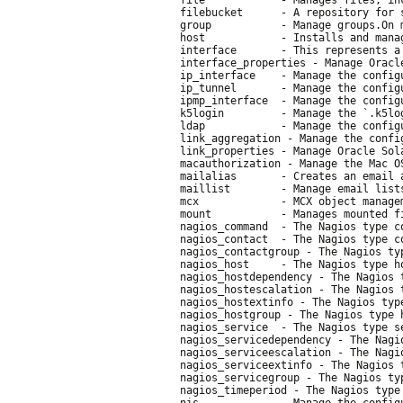
filebucket      - A repository for 
group           - Manage groups.On 
host            - Installs and mana
interface       - This represents a
interface_properties - Manage Oracl
ip_interface    - Manage the config
ip_tunnel       - Manage the config
ipmp_interface  - Manage the config
k5login         - Manage the `.k5lo
ldap            - Manage the config
link_aggregation - Manage the confi
link_properties - Manage Oracle Sola
macauthorization - Manage the Mac O
mailalias       - Creates an email 
maillist        - Manage email list
mcx             - MCX object manage
mount           - Manages mounted f
nagios_command  - The Nagios type c
nagios_contact  - The Nagios type c
nagios_contactgroup - The Nagios ty
nagios_host     - The Nagios type h
nagios_hostdependency - The Nagios 
nagios_hostescalation - The Nagios 
nagios_hostextinfo - The Nagios typ
nagios_hostgroup - The Nagios type 
nagios_service  - The Nagios type s
nagios_servicedependency - The Nagi
nagios_serviceescalation - The Nagi
nagios_serviceextinfo - The Nagios 
nagios_servicegroup - The Nagios ty
nagios_timeperiod - The Nagios type
nis             - Manage the config