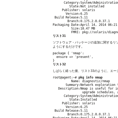
      Category:System/Administration
         State:Not installed

     Publisher: solaris

       Version:6.25

 Build Release:5.11

        Branch:0.175.2.0.0.37.1

Packaging Date:April 14, 2014 06:21:
          Size:18.47 MB

リスト31
ソフトウェア・パッケージの追加に関するリソ
ようにするだけです。
package { 'nmap':

  ensure => 'present',

リスト32
しばらく経った後、リスト33のように、エ
root@agent:~# 
pkg info nmap
          Name: diagnostic/nmap

       Summary:Network exploration 
   Description:Nmap is useful for i
                upgrade schedules, 
      Category:System/Administration
         State:Installed

     Publisher: solaris

       Version:6.25

 Build Release:5.11

        Branch:0.175.2.0.0.37.1

Packaging Date:April 14, 2014 06:21: