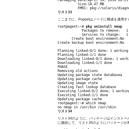
          Size:18.47 MB

リスト33
ここまでに、Puppetはノードに構成を適
root@agent:~# 
pkg uninstall nmap
            Packages to remove:   1

            Services to change:   1

       Create boot environment:No

Create backup boot environment:No

Planning linked:0/1 done; 1 working:
Planning linked:1/1 done

Downloading linked:0/1 done; 1 worki
Downloading linked:1/1 done

PHASE                               
Removing old actions                
Updating package state databasea    
Updating package cache              
Updating image state                
Creating fast lookup database       
Executing linked:0/1 done; 1 working
Executing linked:1/1 done

Updating package cache              
root@agent:~# which nmap

リスト34
リスト34のように、パッケージはインスト
に接続して、リスト35のようにパッケージが