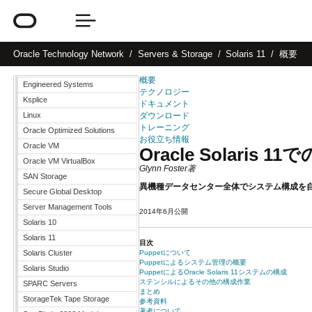
Oracle
Technology Network
Servers & Storage
Solaris 11
概要
概要
Engineered Systems
テクノロジー
Ksplice
ドキュメント
Linux
ダウンロード
トレーニング
Oracle Optimized Solutions
お役立ち情報
Oracle VM
Oracle Solaris 1
Oracle VM VirtualBox
Glynn Foster著
SAN Storage
異機種データセンター全体でシステム構成を
Secure Global Desktop
Server Management Tools
2014年6月公開
Solaris 10
Solaris 11
目次
Puppetについて
Solaris Cluster
Puppetによるシステム管理の概要
Solaris Studio
PuppetによるOracle Solaris 11システムの構成
ステンシルによるその他の構成作業
SPARC Servers
まとめ
StorageTek Tape Storage
参考資料
著者について