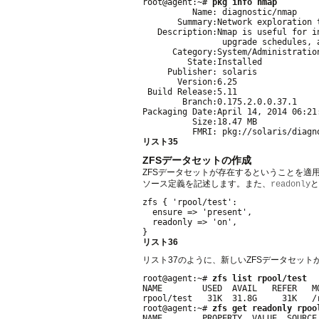
root@agent:~# 
pkg info nmap
          Name: diagnostic/nmap

       Summary:Network exploration 
   Description:Nmap is useful for i
                upgrade schedules, 
      Category:System/Administration
         State:Installed

     Publisher: solaris

       Version:6.25

 Build Release:5.11

        Branch:0.175.2.0.0.37.1

Packaging Date:April 14, 2014 06:21:
          Size:18.47 MB

リスト35
ZFSデータセットの作成
ZFSデータセットが存在するということを適
ソース定義を記述します。また、
と
readonly
zfs { 'rpool/test':

  ensure => 'present',

  readonly => 'on',

リスト36
リスト37のように、新しいZFSデータセット
root@agent:~# 
zfs list rpool/test
NAME        USED  AVAIL   REFER   MO
rpool/test   31K  31.8G     31K   /r
root@agent:~# 
zfs get readonly rpoo
NAME        PROPERTY  VALUE  SOURCE
