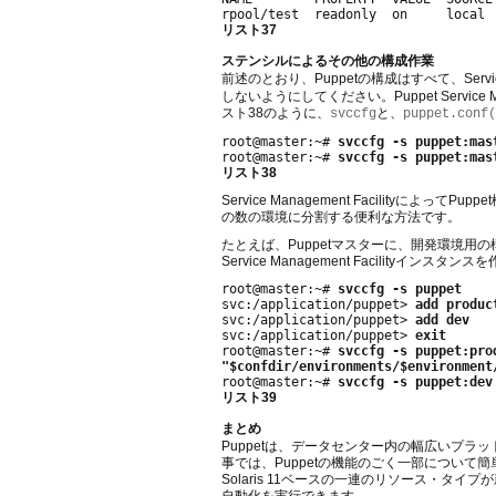
リスト37
ステンシルによるその他の構成作業
前述のとおり、Puppetの構成はすべて、Servic
しないようにしてください。Puppet Servic
スト38のように、
と、
svccfg
puppet.conf(
root@master:~# 
svccfg -s puppet:mas
root@master:~# 
svccfg -s puppet:mas
リスト38
Service Management Facilityによって
の数の環境に分割する便利な方法です。
たとえば、Puppetマスターに、開発環境用
Service Management Facilityイ
root@master:~# 
svccfg -s puppet
svc:/application/puppet> 
add produc
svc:/application/puppet> 
add dev
svc:/application/puppet> 
exit
root@master:~# 
svccfg -s puppet:pro
"$confdir/environments/$environment

root@master:~# 
svccfg -s puppet:dev
リスト39
まとめ
Puppetは、データセンター内の幅広いプ
事では、Puppetの機能のごく一部について
Solaris 11ベースの一連のリソース・タ
自動化を実行できます。